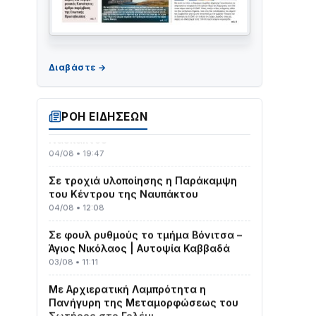
ΤΟ ΠΑΡΤΥ ΣΥΝΕΧΙΖΕΤΑΙ…
05/08 • 08:41
Στο σκοτάδι μεγάλο μέρος στο Λυγιά
ΡΟΗ ΕΙΔΗΣΕΩΝ
Ναυπάκτου
04/08 • 19:47
Σε τροχιά υλοποίησης η Παράκαμψη
του Κέντρου της Ναυπάκτου
04/08 • 12:08
Σε φουλ ρυθμούς το τμήμα Βόνιτσα –
Άγιος Νικόλαος | Αυτοψία Καββαδά
03/08 • 11:11
Με Αρχιερατική Λαμπρότητα η
Πανήγυρη της Μεταμορφώσεως του
Σωτήρος στο Γολέμι
03/08 • 07:45