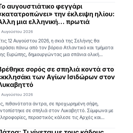
αρκινογόνα. Η ειδοποίηση δημοσιεύθηκε σήμερα, 17
Το αυγουστιάτικο φεγγάρι
ουλίου, στο δελτίο για τα µη ασφαλή προϊόντα του
«κατατροπώνει» την έκλειψη ηλίου:
Eυρωπαικού Συστήµατος Ταχείας Ανταλλαγής
Άλλη μια ελληνική… πρωτιά
ληροφοριών (RAPEX) από τις αρμόδιες αρχές του
 Αυγούστου 2026
νωμένου Βασιλείου. Το προϊόν, που α…
τις 12 Αυγούστου 2026, η σκιά της Σελήνης θα
εράσει πάνω από τον βόρειο Ατλαντικό και τμήματα
ης Ευρώπης, δημιουργώντας μια σπάνια ολική
κλειψη Ηλίου. Σε Ισλανδία και Ισπανία, εκατομμύρια
νθρωποι θα δουν τον Ήλιο να χάνεται για λίγα
Βρέθηκε σορός σε σπηλιά κοντά στο
επτά, καθώς η Σελήνη θα περάσει μπροστά από το
εκκλησάκι των Αγίων Ισιδώρων στον
στρο μας. Η χώρα μας βρίσκεται εκτός […]
Λυκαβηττό
 Αυγούστου 2026
ς, πιθανότατα άντρα, σε προχωρημένη σήψη,
ντοπίστηκε σε σπηλιά στον Λυκαβηττό. Σύμφωνα με
ληροφορίες, περαστικός κάλεσε τις Αρχές και
νέφερε ότι κοντά στο εκκλησάκι των Αγίων
σιδώρων εντόπισε μια σορό. Στο σημείο έσπευσαν
Πάτρα: Τι γίνεται με τους κάδους