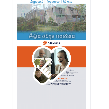
ΤΟ ΠΑΡΤΥ ΣΥΝΕΧΙΖΕΤΑΙ…
05/08 • 08:41
Στο σκοτάδι μεγάλο μέρος στο Λυγιά
Ναυπάκτου
04/08 • 19:47
Σε τροχιά υλοποίησης η Παράκαμψη
του Κέντρου της Ναυπάκτου
04/08 • 12:08
Σε φουλ ρυθμούς το τμήμα Βόνιτσα –
Άγιος Νικόλαος | Αυτοψία Καββαδά
03/08 • 11:11
Με Αρχιερατική Λαμπρότητα η
Πανήγυρη της Μεταμορφώσεως του
Σωτήρος στο Γολέμι
03/08 • 07:45
Ενισχύεται η Πολιτική Προστασία στο
Δήμο Αγρινίου με δύο νέα υδροφόρα
οχήματα