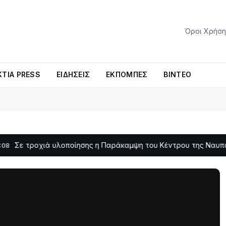
Όροι Χρήση
ΤΊΑ PRESS
ΕΙΔΉΣΕΙΣ
ΕΚΠΟΜΠΈΣ
ΒΊΝΤΕΟ
ά υλοποίησης η Παράκαμψη του Κέντρου της Ναυπάκτου
Σε
11:11