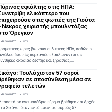
ιμών θα συνεχιστεί και τους επόμενους μήνες.
Σύμφωνα με πληροφορίες του ΑΠΕ-ΜΠΕ στην
Πύρινος εφιάλτης στις ΗΠΑ:
ρωτοβουλία έχουν ήδη ενταχθεί 686 κωδικοί
Συνετρίβη ελικόπτερο που
πώνυμων προϊόντων από 55 εταιρείες, καθώς και
επιχειρούσε στις φωτιές της Γιούτα
30 κωδικοί σχολικών ειδών και 100 προϊόντα
– Νεκρός χειριστής μπουλντόζας
διωτικής ετικέτας (PL), […]…
στο Όρεγκον
 Αυγούστου 2026
ραματικές ώρες βιώνουν οι δυτικές ΗΠΑ, καθώς οι
εγάλες δασικές πυρκαγιές εξαπλώνονται σε
υνθήκες ακραίας ζέστης και ξηρασίας.
υροσβεστικό ελικόπτερο βαρέος τύπου με δύο
νθρώπους επιβαίνοντες συνετρίβη ενώ επιχειρούσε
Σικάγο: Τουλάχιστον 57 σοροί
ε τεράστια πυρκαγιά στη Γιούτα, με τις ομάδες
βρέθηκαν σε αποσύνθεση μέσα σε
ιάσωσης να μην έχουν καταφέρει ακόμη να
γραφείο τελετών
ροσεγγίσουν το σημείο εξαιτίας των φλογών. Την
 Αυγούστου 2026
δια ώρα, στο Όρεγκον, 47χρονος χειριστής …
προστά σε ένα μακάβριο εύρημα βρέθηκαν οι Αρχές
το Σικάγο, όταν εντόπισαν τις σορούς 57