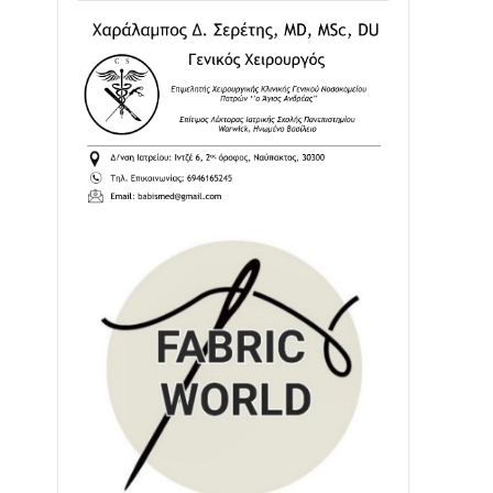
02/08 • 18:26
Διαβάστε την «Ναυπακτία» που
κυκλοφορεί
31/07 • 08:16
Δωρίδα για Όλους: «Καμία εκχώρηση
των νερών στην ΕΥΔΑΠ»
28/07 • 21:46
Διαβάστε την «Ναυπακτία» που
κυκλοφορεί
24/07 • 11:31
ΕΚΤΑΚΤΟ – ΝΑΥΠΑΚΤΙΑ: ΣΥΝΑΓΕΡΜΟΣ
ΣΤΗΝ ΠΥΡΟΣΒΕΣΤΙΚΗ ΓΙΑ ΦΩΤΙΑ ΣΤΟΝ
ΑΓΙΟ ΗΛΙΑ ΠΡΙΝ ΤΗ ΓΡΑΝΙΤΣΑ
24/07 • 11:03