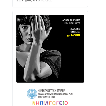
Ενισχύεται η Πολιτική Προστασία στο
Δήμο Αγρινίου με δύο νέα υδροφόρα
οχήματα
02/08 • 18:26
Διαβάστε την «Ναυπακτία» που
κυκλοφορεί
31/07 • 08:16
Δωρίδα για Όλους: «Καμία εκχώρηση
των νερών στην ΕΥΔΑΠ»
28/07 • 21:46
Διαβάστε την «Ναυπακτία» που
κυκλοφορεί
24/07 • 11:31
ΕΚΤΑΚΤΟ – ΝΑΥΠΑΚΤΙΑ: ΣΥΝΑΓΕΡΜΟΣ
ΣΤΗΝ ΠΥΡΟΣΒΕΣΤΙΚΗ ΓΙΑ ΦΩΤΙΑ ΣΤΟΝ
ΑΓΙΟ ΗΛΙΑ ΠΡΙΝ ΤΗ ΓΡΑΝΙΤΣΑ
24/07 • 11:03