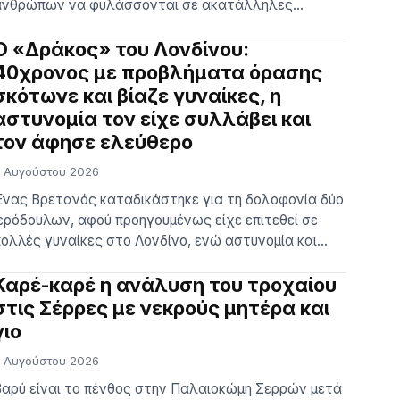
ανθρώπων να φυλάσσονται σε ακατάλληλες
υνθήκες και σε διάφορα στάδια αποσύνθεσης μέσα
ε γραφείο τελετών. Κάτοικοι της περιοχής
Ο «Δράκος» του Λονδίνου:
νέφεραν ότι εδώ και μήνες είχαν παρατηρήσει
40χρονος με προβλήματα όρασης
ντονη δυσοσμία να προέρχεται από το κτίριο και
σκότωνε και βίαζε γυναίκες, η
ρισμένοι είχαν προχωρήσει σε καταγγελίες στον
αστυνομία τον είχε συλλάβει και
ήμο. Η αστυνομία […]
τον άφησε ελεύθερο
 Αυγούστου 2026
νας Βρετανός καταδικάστηκε για τη δολοφονία δύο
ερόδουλων, αφού προηγουμένως είχε επιτεθεί σε
ολλές γυναίκες στο Λονδίνο, ενώ αστυνομία και
ισαγγελικές αρχές παραδέχτηκαν ότι διέπραξαν μια
ειρά λαθών που του επέτρεψαν να κλιμακώσει τη
Καρέ-καρέ η ανάλυση του τροχαίου
ράση του. Την ίδια ώρα, στη Βρετανία υπάρχει
στις Σέρρες με νεκρούς μητέρα και
νησυχία ότι ο πραγματικός αριθμός των θυμάτων
γιο
ου είναι ακόμη μεγαλύτερος. Συγκεκριμένα, ο Σάιμον
 Αυγούστου 2026
…] The p…
αρύ είναι το πένθος στην Παλαιοκώμη Σερρών μετά