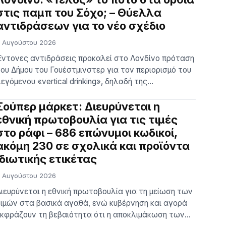
υνήγορος της κατηγορουμένης, αμφισβήτησε
στις παμπ του Σόχο; – Θύελλα
λήρως τα στοιχεία, που, σύμφωνα με την αστυνομία,
αντιδράσεων για το νέο σχέδιο
υνδέουν την 46χρονη κατηγορούμενη με την επίθεση
 Αυγούστου 2026
…] T…
ντονες αντιδράσεις προκαλεί στο Λονδίνο πρόταση
ου Δήμου του Γουέστμινστερ για τον περιορισμό του
εγόμενου «vertical drinking», δηλαδή της
ατανάλωσης αλκοόλ σε όρθια θέση στις παμπ. Το
χέδιο αφορά μία περιοχή που περιλαμβάνει το Σόχο,
Σούπερ μάρκετ: Διευρύνεται η
ην καρδιά της νυχτερινής ζωής του West End, και
εθνική πρωτοβουλία για τις τιμές
χει προκαλέσει αντιδράσεις από θαμώνες και
στο ράφι – 686 επώνυμοι κωδικοί,
πιχειρηματίες μέχρι την Ντάουνινγκ Στριτ και τον
ακόμη 230 σε σχολικά και προϊόντα
δήμαρχο του Λονδί…
ιδιωτικής ετικέτας
 Αυγούστου 2026
ιευρύνεται η εθνική πρωτοβουλία για τη μείωση των
ιμών στα βασικά αγαθά, ενώ κυβέρνηση και αγορά
κφράζουν τη βεβαιότητα ότι η αποκλιμάκωση των