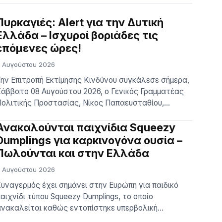
Πυρκαγιές: Alert για την Δυτική
Ελλάδα – Ισχυροί βοριάδες τις
επόμενες ώρες!
 Αυγούστου 2026
ην Επιτροπή Εκτίμησης Κινδύνου συγκάλεσε σήμερα,
άββατο 08 Αυγούστου 2026, ο Γενικός Γραμματέας
ολιτικής Προστασίας, Νίκος Παπαευσταθίου,
αρουσία του Υπουργού Κλιματικής Κρίσης και
ολιτικής Προστασίας, Ευάγγελου Τουρνά. Θέμα της
Ανακαλούνται παιχνίδια Squeezy
υνεδρίασης οι ισχυροί βόρειοι – βορειοανατολικοί
Dumplings για καρκινογόνα ουσία –
νεμοι που θα επικρατήσουν τις επόμενες ημέρες σε
Πωλούνται και στην Ελλάδα
εγάλο μέρος της χώρας, σε συνδυασμό με τις
 Αυγούστου 2026
υψηλές θερμοκρασίες πο…
υναγερμός έχει σημάνει στην Ευρώπη για παιδικό
αιχνίδι τύπου Squeezy Dumplings, το οποίο
νακαλείται καθώς εντοπίστηκε υπερβολική
υγκέντρωση βενζολίου, ουσίας που θεωρείται