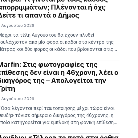
τελέχη της ΕΛ.ΑΣ. και βρήκαν το πτώμα σε
απορριμμάτων; Πλένονται ή όχι;
ροχωρημένη σήψη μέσα σε σπηλιά ακριβώς δίπλα
Δείτε τι απαντά ο Δήμος
το εκκλησάκι. Προς το παρόν δεν μπορεί να εξαχθεί
 Αυγούστου 2026
…]
έχρι τα τέλη Αυγούστου θα έχουν πλυθεί
ουλάχιστον από μία φορά οι κάδοι στο κέντρο της
άτρας και δύο φορές οι κάδοι που βρίσκονται στις
ημοτικές ενότητες της πόλης, κοντά στο παραλιακό
μέτωπο, όπου λόγω των καλοκαιρινών μηνών
Marfin: Στις φωτογραφίες της
αταγράφεται αυξημένη κίνηση σε σύγκριση με άλλες
επίθεσης δεν είναι η 46χρονη, λέει ο
εριόδους. Αυτές είναι οι δυνατότητες που έχει
δικηγόρος της – Απολογείται την
ήμερα η Υπηρεσία Καθαριότητας του […]
Τρίτη
 Αυγούστου 2026
Όσα λέγονται περί ταυτοποίησης μέχρι τώρα είναι
ευδή» τόνισε σήμερα ο δικηγόρος της 46χρονης, η
ποία κατηγορείται για εμπλοκή στη φονική επίθεση
τη Marfin, η οποία είχε στοιχίσει τη ζωή σε τρεις
εργαζόμενους της τράπεζας. Ο Κώστας Παπαδάκης,
Λονδίνο: «Τέλος» το ποτό στα όρθια