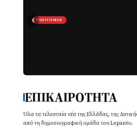
ΤΟΠΙΚΆ
‹
ΤΟ
ΠΑΡΤΥ
ΣΥΝΕΧΙΖΕΤΑΙ…
Νέα
ανάρτηση
του
Ανδρέα
Κωτσανά
για
ΕΠΙΚΑΙΡΟΤΗΤΑ
τα
μεγάλα
έργα
Όλα τα τελευταία νέα της Ελλάδας, της Δυτικ
του
από τη δημοσιογραφική ομάδα του Lepanto.
Δήμου