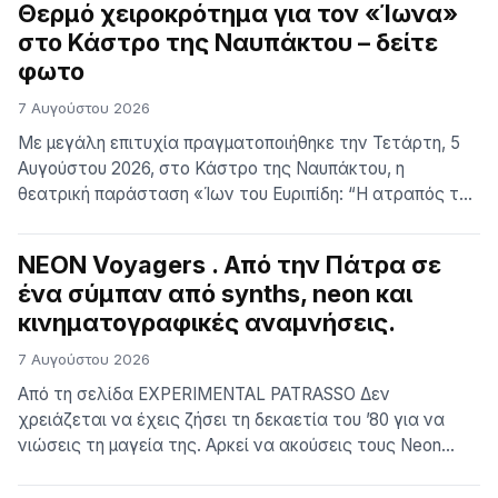
Θερμό χειροκρότημα για τον «Ίωνα»
εκδήλωση, που διοργάνωσε ο Φιλοπροοδευτικός
στο Κάστρο της Ναυπάκτου – δείτε
Σύλλογος Γρηγόρι Αιγίου «Ο Άγιος Γρηγόριος» υπό την
φωτο
αιγίδα του Δήμου Αιγιαλείας και με την συμμετοχή […]
7 Αυγούστου 2026
Με μεγάλη επιτυχία πραγματοποιήθηκε την Τετάρτη, 5
Αυγούστου 2026, στο Κάστρο της Ναυπάκτου, η
θεατρική παράσταση «Ίων του Ευριπίδη: “Η ατραπός του
Εγώ Ειμί”», σε σκηνοθεσία της Ειρήνης Ευαγγελάτου. Η
παράσταση παρουσιάστηκε από τον Δήμο Ναυπακτίας
NEON Voyagers . Από την Πάτρα σε
σε συνδιοργάνωση με την Εφορεία Αρχαιοτήτων
ένα σύμπαν από synths, neon και
Αιτωλοακαρνανίας και Λευκάδος, στο πλαίσιο των
κινηματογραφικές αναμνήσεις.
Πολιτιστικών Εκδηλώσεων του Δήμου Ναυπακτίας για
το Καλοκαίρ…
7 Αυγούστου 2026
Aπό τη σελίδα ΕXPERIMENTAL PATRASSO Δεν
χρειάζεται να έχεις ζήσει τη δεκαετία του ’80 για να
νιώσεις τη μαγεία της. Αρκεί να ακούσεις τους Neon
Voyagers. Μέσα από τον synthwave ήχο τους, το
συγκρότημα από την Πάτρα δημιουργεί εικόνες,