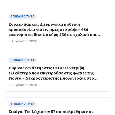
ΕΠΙΚΑΙΡΌΤΗΤΑ
Σούπερ μάρκετ: Διευρύνεται η εθνική
πρωτοβουλία για τις τιμές στο ράφι – 686
επώνυμοι κωδικοί, ακόμη 230 σε σχολικά και
προϊόντα ιδιωτικής ετικέτας
8 Αυγούστου 2026
ΕΠΙΚΑΙΡΌΤΗΤΑ
Πύρινος εφιάλτης στις ΗΠΑ: Συνετρίβη
ελικόπτερο που επιχειρούσε στις φωτιές της
Γιούτα – Νεκρός χειριστής μπουλντόζας στο
Όρεγκον
8 Αυγούστου 2026
ΕΠΙΚΑΙΡΌΤΗΤΑ
Σικάγο: Τουλάχιστον 57 σοροί βρέθηκαν σε