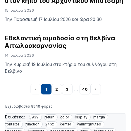
στον κήπο του Αρχοντικού Μπότσαρη
15 Ιουλίου 2026
Την Παρασκευή 17 Ιουλίου 2026 και ώρα 20:30
Εθελοντική αιμοδοσία στη Βελβίνα
Αιτωλοακαρνανίας
14 Ιουλίου 2026
Την Κυριακή 19 Ιουλίου στο κτήριο του συλλόγου στη
Βελβίνα
‹
1
2
3
…
40
›
Έχει διαβαστεί
8540
φορές
Ετικέτες:
3939
return
color
display
margin
fontsize
function
24px
center
varlmfgmuted