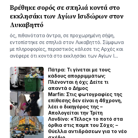
Βρέθηκε σορός σε σπηλιά κοντά στο
εκκλησάκι των Αγίων Ισιδώρων στον
Λυκαβηττό
ός, πιθανότατα άντρα, σε προχωρημένη σήψη,
εντοπίστηκε σε σπηλιά στον Λυκαβηττό. Σύμφωνα
με πληροφορίες, περαστικός κάλεσε τις Αρχές και
ανέφερε ότι κοντά στο εκκλησάκι των Αγίων Ι…
Πάτρα: Τι γίνεται με τους
κάδους απορριμμάτων;
Πλένονται ή όχι; Δείτε τι
απαντά ο Δήμος
Marfin: Στις φωτογραφίες της
επίθεσης δεν είναι η 46χρονη,
λέει ο δικηγόρος της –
Απολογείται την Τρίτη
Λονδίνο: «Τέλος» το ποτό στα
όρθια στις παμπ του Σόχο; –
Θύελλα αντιδράσεων για το νέο
σχέδιο