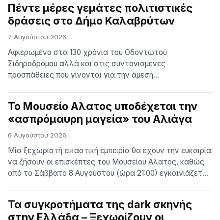
Πέντε μέρες γεμάτες πολιτιστικές
συναισθήματα και κινηματογραφικές διαδρομές που
δράσεις στο Δήμο Καλαβρύτων
μοιάζουν να έρχονται από ένα μέλλον όπως το
φαντάζονταν οι άνθρωποι […]
7 Αυγούστου 2026
Αφιερωμένο στα 130 χρόνια του Οδοντωτού
Σιδηροδρόμου αλλά και στις συντονισμένες
προσπάθειες που γίνονται για την άμεση
επαναλειτουργία της γραμμής είναι το φετινό
πρόγραμμα των εκδηλώσεων «Πολιτιστικό Καλοκαίρι
Το Μουσείο Αλατος υποδέχεται την
2026» που διοργανώνει ο Δήμος Καλαβρύτων. Αυτή την
«ασπρόμαυρη μαγεία» του Αλιάγα
εβδομάδα ξεχωρίζει, την Κυριακή στις 9 μ.μ., η μεγάλη
συναυλία στο Πανελλήνιο Ηρώο Εθνικής Παλιγγενεσίας
6 Αυγούστου 2026
Αγωνιστών 1821 στην Αγία [&#8230…
Μία ξεχωριστή εικαστική εμπειρία θα έχουν την ευκαιρία
να ζήσουν οι επισκέπτες του Μουσείου Αλατος, καθώς
από το Σάββατο 8 Αυγούστου (ώρα 21:00) εγκαινιάζεται
στον παραθαλάσσιο περιβάλλοντα χώρο του μουσείου
έκθεση φωτογραφίας του διεθνώς αναγνωρισμένου
Τα συγκροτήματα της dark σκηνής
τηλεπαρουσιαστή, συγγραφέα, δημοσιογράφου και
στην Ελλάδα – Ξεχωρίζουν οι
φωτογράφου Νίκου Αλιάγα. Η έκθεση περιλαμβάνει