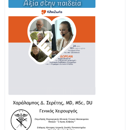
Με Αρχιερατική Λαμπρότητα η Πανήγυρη της
Μεταμορφώσεως του Σωτήρος στο Γολέμι
03/08 • 07:45
Ενισχύεται η Πολιτική Προστασία στο Δήμο Αγρινίου
με δύο νέα υδροφόρα οχήματα
02/08 • 18:26
Διαβάστε την «Ναυπακτία» που κυκλοφορεί
31/07 • 08:16
Δωρίδα για Όλους: «Καμία εκχώρηση των νερών
στην ΕΥΔΑΠ»
28/07 • 21:46
Διαβάστε την «Ναυπακτία» που κυκλοφορεί
24/07 • 11:31
ΕΚΤΑΚΤΟ – ΝΑΥΠΑΚΤΙΑ: ΣΥΝΑΓΕΡΜΟΣ ΣΤΗΝ
ΠΥΡΟΣΒΕΣΤΙΚΗ ΓΙΑ ΦΩΤΙΑ ΣΤΟΝ ΑΓΙΟ ΗΛΙΑ ΠΡΙΝ ΤΗ
ΓΡΑΝΙΤΣΑ
24/07 • 11:03