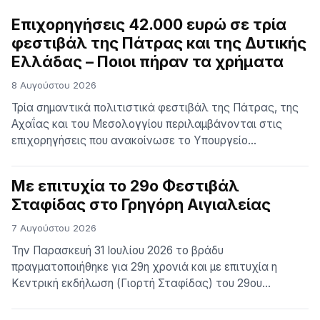
αποκατάσταση
της
Επιχορηγήσεις 42.000 ευρώ σε τρία
βλάβης
φεστιβάλ της Πάτρας και της Δυτικής
Ελλάδας – Ποιοι πήραν τα χρήματα
8 Αυγούστου 2026
Τρία σημαντικά πολιτιστικά φεστιβάλ της Πάτρας, της
Αχαΐας και του Μεσολογγίου περιλαμβάνονται στις
επιχορηγήσεις που ανακοίνωσε το Υπουργείο
Πολιτισμού στο πλαίσιο του προγράμματος «Δημιουργική
Ελλάδα – Επιχορηγήσεις Σύγχρονου Πολιτισμού 2026».
Με επιτυχία το 29ο Φεστιβάλ
Πρόκειται για το 11ο Διεθνές Street Art Φεστιβάλ Πάτρας
Σταφίδας στο Γρηγόρη Aιγιαλείας
– ArtWalk 11, το 3ο Φεστιβάλ Γκόλφω και το 8ο Φεστιβάλ
των Ντόπιων – Messolonghi by […] The …
7 Αυγούστου 2026
Την Παρασκευή 31 Ιουλίου 2026 το βράδυ
πραγματοποιήθηκε για 29η χρονιά και με επιτυχία η
Κεντρική εκδήλωση (Γιορτή Σταφίδας) του 29ου
Φεστιβάλ Σταφίδας 2026 στην πανοραμική και
εμβληματική πλατεία του χωριού Γρηγόρη Αιγιαλείας. Η