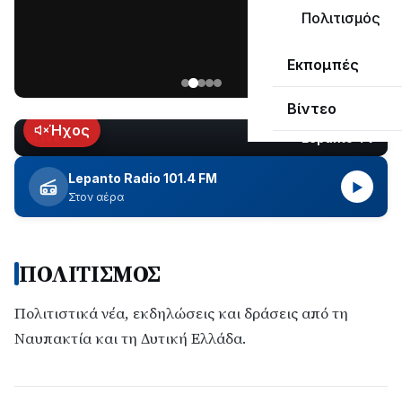
μεγάλο
Πολιτισμός
μέρος
Χωρίς
στο
Εκπομπές
ηλεκτροδότηση
Λυγιά
οι
Ναυπάκτου
Βίντεο
περιοχές
εδώ
Ήχος
Lepanto TV
LIVE
και
περίπου
Lepanto Radio 101.4 FM
▶
δύο
Στον αέρα
ώρες
–
Σε
ΠΟΛΙΤΙΣΜΟΣ
εξέλιξη
οι
εργασίες
Πολιτιστικά νέα, εκδηλώσεις και δράσεις από τη
του
Ναυπακτία και τη Δυτική Ελλάδα.
ΔΕΔΔΗΕ
για
την