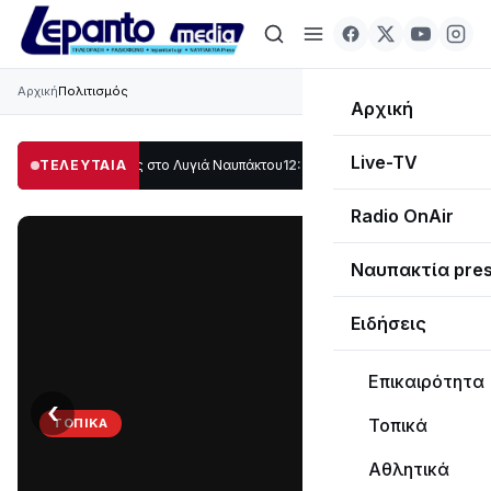
Αρχική
Πολιτισμός
Αρχική
Live-TV
άλο μέρος στο Λυγιά Ναυπάκτου
ΤΕΛΕΥΤΑΙΑ
12:08
Σε τροχιά υλοποίησης η Παράκαμψη 
Radio OnAir
Ναυπακτία pre
Ειδήσεις
Επικαιρότητα
‹
›
Τοπικά
ΤΟΠΙΚΆ
Στο
Αθλητικά
σκοτάδι