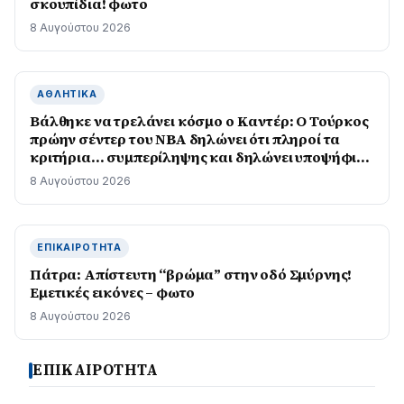
σκουπίδια! φωτο
8 Αυγούστου 2026
ΑΘΛΗΤΙΚΆ
Βάλθηκε να τρελάνει κόσμο ο Καντέρ: Ο Τούρκος
πρώην σέντερ του NBA δηλώνει ότι πληροί τα
κριτήρια… συμπερίληψης και δηλώνει υποψήφιος
να παίξει στο WNBA
8 Αυγούστου 2026
ΕΠΙΚΑΙΡΌΤΗΤΑ
Πάτρα: Απίστευτη “βρώμα” στην οδό Σμύρνης!
Εμετικές εικόνες – φωτο
8 Αυγούστου 2026
ΕΠΙΚΑΙΡΟΤΗΤΑ