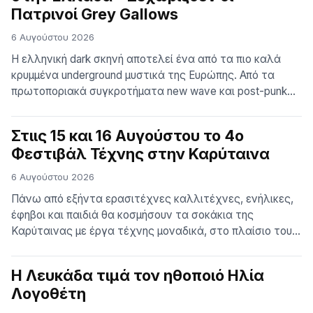
Πατρινοί Grey Gallows
ασπρόμαυρες φωτογραφίες μεγάλων διαστάσεων,
τυπωμένες…
6 Αυγούστου 2026
Η ελληνική dark σκηνή αποτελεί ένα από τα πιο καλά
κρυμμένα underground μυστικά της Ευρώπης. Από τα
πρωτοποριακά συγκροτήματα new wave και post-punk
της δεκαετίας του 1980 έως τα σημερινά ακμάζοντα
σχήματα darkwave, minimal synth, coldwave, EBM και
Στιις 15 και 16 Αυγούστου το 4ο
gothic, η Ελλάδα έχει διαμορφώσει έναν ήχο μοναδικό:
Φεστιβάλ Τέχνης στην Καρύταινα
μελαγχολικό, ατμοσφαιρικό, συναισθηματικό και
αναμφίβολα δικό της. Παρά τον […]
6 Αυγούστου 2026
Πάνω από εξήντα ερασιτέχνες καλλιτέχνες, ενήλικες,
έφηβοι και παιδιά θα κοσμήσουν τα σοκάκια της
Καρύταινας με έργα τέχνης μοναδικά, στο πλαίσιο του
4ου Φεστιβάλ Τέχνης, που θα γίνει στις 15 και 16
Αυγούστου στα δρομάκια της παλιάς Αγοράς, από τις
Η Λευκάδα τιμά τον ηθοποιό Ηλία
19:00-22:00. Το Φεστιβάλ οργανώνει ο πολιτιστικός
Λογοθέτη
σύλλογος Κοινόν Καρυτινών. Ζωγράφοι, φωτογράφοι,
εικαστικοί, ξυλογλύπτες, μάγειρες, κουκλοπαίκτες, κου…