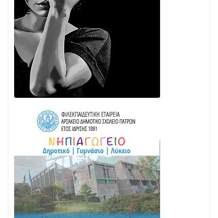
28/07 • 21:46
Διαβάστε την «Ναυπακτία» που κυκλοφορεί
24/07 • 11:31
ΕΚΤΑΚΤΟ – ΝΑΥΠΑΚΤΙΑ: ΣΥΝΑΓΕΡΜΟΣ ΣΤΗΝ
ΠΥΡΟΣΒΕΣΤΙΚΗ ΓΙΑ ΦΩΤΙΑ ΣΤΟΝ ΑΓΙΟ ΗΛΙΑ ΠΡΙΝ ΤΗ
ΓΡΑΝΙΤΣΑ
24/07 • 11:03
ΤΟ ΠΑΡΤΥ ΣΥΝΕΧΙΖΕΤΑΙ…
05/08 • 08:41
Στο σκοτάδι μεγάλο μέρος στο Λυγιά Ναυπάκτου
04/08 • 19:47
Σε τροχιά υλοποίησης η Παράκαμψη του Κέντρου
της Ναυπάκτου
04/08 • 12:08
Σε φουλ ρυθμούς το τμήμα Βόνιτσα – Άγιος Νικόλαος
| Αυτοψία Καββαδά
03/08 • 11:11