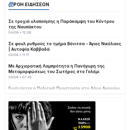
ΡΟΗ ΕΙΔΗΣΕΩΝ
04/08 • 19:47
Σε τροχιά υλοποίησης η Παράκαμψη του Κέντρου
της Ναυπάκτου
04/08 • 12:08
Σε φουλ ρυθμούς το τμήμα Βόνιτσα – Άγιος Νικόλαος
| Αυτοψία Καββαδά
03/08 • 11:11
Με Αρχιερατική Λαμπρότητα η Πανήγυρη της
Μεταμορφώσεως του Σωτήρος στο Γολέμι
03/08 • 07:45
Ενισχύεται η Πολιτική Προστασία στο Δήμο Αγρινίου
με δύο νέα υδροφόρα οχήματα
02/08 • 18:26
Διαβάστε την «Ναυπακτία» που κυκλοφορεί
31/07 • 08:16
Δωρίδα για Όλους: «Καμία εκχώρηση των νερών
στην ΕΥΔΑΠ»