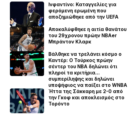
Ινφαντίνο: Καταγγελίες για
φερόμενη ερωμένη που
αποζημιώθηκε από την UEFA
Αποκαλύφθηκε η αιτία θανάτου
του 29χρονου πρώην NBAer
Μπράντον Κλαρκ
Βάλθηκε να τρελάνει κόσμο ο
Καντέρ: Ο Τούρκος πρώην
σέντερ του NBA δηλώνει ότι
πληροί τα κριτήρια…
συμπερίληψης και δηλώνει
υποψήφιος να παίξει στο WNBA
Ήττα της Σάκκαρη με 2-0 από
την Γκοφ και αποκλεισμός στο
Τορόντο