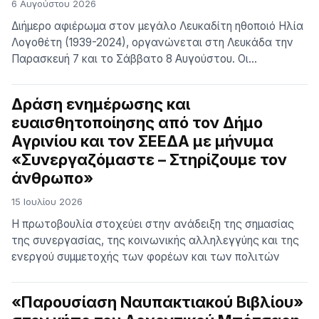
6 Αυγούστου 2026
Διήμερο αφιέρωμα στον μεγάλο Λευκαδίτη ηθοποιό Ηλία
Λογοθέτη (1939-2024), οργανώνεται στη Λευκάδα την
Παρασκευή 7 και το Σάββατο 8 Αυγούστου. Οι
εκδηλώσεις περιλαμβάνουν συναυλίες, προβολή
ντοκυμαντέρ και ομιλίες για τη ζωή και το έργο του
Δράση ενημέρωσης και
ηθοποιού. Οι εκδηλώσεις φιλοξενούνται στο
ευαισθητοποίησης από τον Δήμο
Κηποθέατρο Αγγελος Σικελιανός, στην πόλη της
Αγρινίου και τον ΣΕΕΔΑ με μήνυμα
Λευκάδας, στις 20.30 και η είσοδος είναι ελεύθερη.
«Συνεργαζόμαστε – Στηρίζουμε τον
άνθρωπο»
15 Ιουλίου 2026
Η πρωτοβουλία στοχεύει στην ανάδειξη της σημασίας
της συνεργασίας, της κοινωνικής αλληλεγγύης και της
ενεργού συμμετοχής των φορέων και των πολιτών
«Παρουσίαση Ναυπακτιακού Βιβλίου»