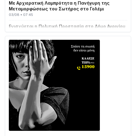
Μεταμορφώσεως του Σωτήρος στο Γολέμι
03/08 • 07:45
Ενισχύεται η Πολιτική Προστασία στο Δήμο Αγρινίου
με δύο νέα υδροφόρα οχήματα
02/08 • 18:26
Διαβάστε την «Ναυπακτία» που κυκλοφορεί
31/07 • 08:16
Δωρίδα για Όλους: «Καμία εκχώρηση των νερών
στην ΕΥΔΑΠ»
28/07 • 21:46
Διαβάστε την «Ναυπακτία» που κυκλοφορεί
24/07 • 11:31
ΕΚΤΑΚΤΟ – ΝΑΥΠΑΚΤΙΑ: ΣΥΝΑΓΕΡΜΟΣ ΣΤΗΝ
ΠΥΡΟΣΒΕΣΤΙΚΗ ΓΙΑ ΦΩΤΙΑ ΣΤΟΝ ΑΓΙΟ ΗΛΙΑ ΠΡΙΝ ΤΗ
ΓΡΑΝΙΤΣΑ
24/07 • 11:03
ΤΟ ΠΑΡΤΥ ΣΥΝΕΧΙΖΕΤΑΙ…