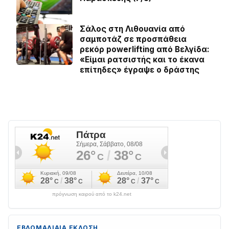
Σάλος στη Λιθουανία από
σαμποτάζ σε προσπάθεια
ρεκόρ powerlifting από Βελγίδα:
«Είμαι ρατσιστής και το έκανα
επίτηδες» έγραψε ο δράστης
πρόγνωση καιρού από το k24.net