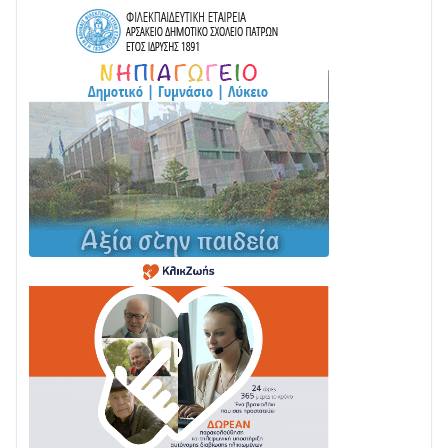
05/08 • 08:41
Στο σκοτάδι μεγάλο μέρος στο Λυγιά Ναυπάκτου
04/08 • 19:47
Σε τροχιά υλοποίησης η Παράκαμψη του Κέντρου
της Ναυπάκτου
04/08 • 12:08
Σε φουλ ρυθμούς το τμήμα Βόνιτσα – Άγιος Νικόλαος
| Αυτοψία Καββαδά
03/08 • 11:11
Με Αρχιερατική Λαμπρότητα η Πανήγυρη της
Μεταμορφώσεως του Σωτήρος στο Γολέμι
03/08 • 07:45
Ενισχύεται η Πολιτική Προστασία στο Δήμο Αγρινίου
με δύο νέα υδροφόρα οχήματα
02/08 • 18:26
Διαβάστε την «Ναυπακτία» που κυκλοφορεί
31/07 • 08:16