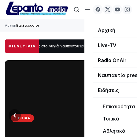
Αρχική
Ετικέτες
color
Αρχική
Live-TV
άλο μέρος στο Λυγιά Ναυπάκτου
ΤΕΛΕΥΤΑΙΑ
12:08
Σε τροχιά υλοποίησης η Παράκαμψη 
Radio OnAir
Ναυπακτία pre
Ειδήσεις
Επικαιρότητα
‹
›
Τοπικά
ΤΟΠΙΚΆ
Στο
Αθλητικά
σκοτάδι