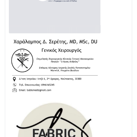
Δωρίδα για Όλους: «Καμία εκχώρηση των νερών
στην ΕΥΔΑΠ»
28/07 • 21:46
Διαβάστε την «Ναυπακτία» που κυκλοφορεί
24/07 • 11:31
ΕΚΤΑΚΤΟ – ΝΑΥΠΑΚΤΙΑ: ΣΥΝΑΓΕΡΜΟΣ ΣΤΗΝ
ΠΥΡΟΣΒΕΣΤΙΚΗ ΓΙΑ ΦΩΤΙΑ ΣΤΟΝ ΑΓΙΟ ΗΛΙΑ ΠΡΙΝ ΤΗ
ΓΡΑΝΙΤΣΑ
24/07 • 11:03