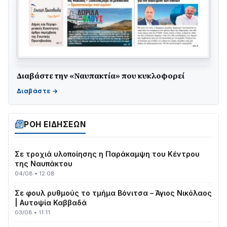
Διαβάστε την «Ναυπακτία» που κυκλοφορεί
ΤΟ ΠΑΡΤΥ ΣΥΝΕΧΙΖΕΤΑΙ…
05/08 • 08:41
Στο σκοτάδι μεγάλο μέρος στο Λυγιά Ναυπάκτου
ΡΟΗ ΕΙΔΗΣΕΩΝ
04/08 • 19:47
Σε τροχιά υλοποίησης η Παράκαμψη του Κέντρου
της Ναυπάκτου
04/08 • 12:08
Σε φουλ ρυθμούς το τμήμα Βόνιτσα – Άγιος Νικόλαος
| Αυτοψία Καββαδά
03/08 • 11:11
Με Αρχιερατική Λαμπρότητα η Πανήγυρη της