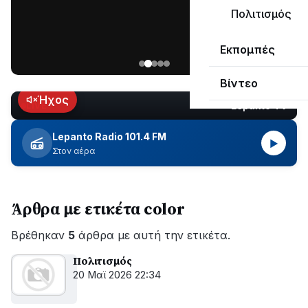
μεγάλο
Πολιτισμός
μέρος
Χωρίς
στο
Εκπομπές
ηλεκτροδότηση
Λυγιά
οι
Ναυπάκτου
Βίντεο
περιοχές
εδώ
Ήχος
Lepanto TV
LIVE
και
περίπου
Lepanto Radio 101.4 FM
▶
δύο
Στον αέρα
ώρες
–
Σε
Άρθρα με ετικέτα color
εξέλιξη
οι
Βρέθηκαν
εργασίες
5
άρθρα με αυτή την ετικέτα.
του
Πολιτισμός
ΔΕΔΔΗΕ
20 Μαϊ 2026 22:34
για
την