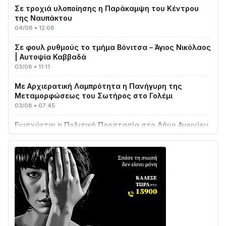
της Ναυπάκτου
04/08 • 12:08
Σε φουλ ρυθμούς το τμήμα Βόνιτσα – Άγιος Νικόλαος
| Αυτοψία Καββαδά
03/08 • 11:11
Με Αρχιερατική Λαμπρότητα η Πανήγυρη της
Μεταμορφώσεως του Σωτήρος στο Γολέμι
03/08 • 07:45
Ενισχύεται η Πολιτική Προστασία στο Δήμο Αγρινίου
με δύο νέα υδροφόρα οχήματα
02/08 • 18:26
Διαβάστε την «Ναυπακτία» που κυκλοφορεί
31/07 • 08:16
Δωρίδα για Όλους: «Καμία εκχώρηση των νερών
στην ΕΥΔΑΠ»
28/07 • 21:46
Διαβάστε την «Ναυπακτία» που κυκλοφορεί