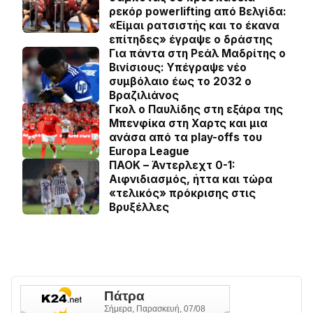
ρεκόρ powerlifting από Βελγίδα:
«Είμαι ρατσιστής και το έκανα
επίτηδες» έγραψε ο δράστης
Για πάντα στη Ρεάλ Μαδρίτης ο
Βινίσιους: Yπέγραψε νέο
συμβόλαιο έως το 2032 ο
Βραζιλιάνος
Γκολ ο Παυλίδης στη εξάρα της
Μπενφίκα στη Χαρτς και μια
ανάσα από τα play-offs του
Europa League
ΠΑΟΚ – Άντερλεχτ 0-1:
Αιφνιδιασμός, ήττα και τώρα
«τελικός» πρόκρισης στις
Βρυξέλλες