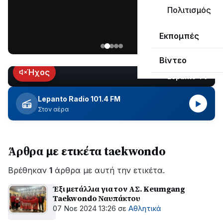
μεγάλο
Πολιτισμός
μέρος
Χωρίς
στο
Εκπομπές
ηλεκτροδότηση
Λυγιά
οι
Ναυπάκτου
Βίντεο
περιοχές
εδώ
Ήχος
Lepanto TV
LIVE
και
περίπου
Lepanto Radio 101.4 FM
▶
δύο
Στον αέρα
ώρες
–
Σε
Άρθρα με ετικέτα taekwondo
εξέλιξη
οι
Βρέθηκαν
εργασίες
1
άρθρα με αυτή την ετικέτα.
του
Έξι μετάλλια για τον ΑΣ. Keumgang
ΔΕΔΔΗΕ
Taekwondo Ναυπάκτου
για
07 Νοε 2024 13:26
σε
Αθλητικά
την