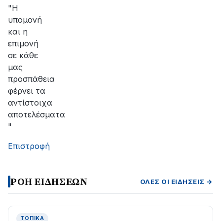
αποκατάσταση
"Η
της
υπομονή
βλάβης
και η
επιμονή
σε κάθε
μας
προσπάθεια
φέρνει τα
αντίστοιχα
αποτελέσματα
"
Επιστροφή
ΡΟΗ ΕΙΔΗΣΕΩΝ
ΌΛΕΣ ΟΙ ΕΙΔΉΣΕΙΣ →
ΤΟΠΙΚΆ