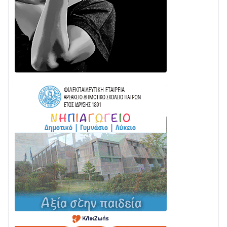
24/07 • 11:31
ΕΚΤΑΚΤΟ – ΝΑΥΠΑΚΤΙΑ: ΣΥΝΑΓΕΡΜΟΣ ΣΤΗΝ
ΠΥΡΟΣΒΕΣΤΙΚΗ ΓΙΑ ΦΩΤΙΑ ΣΤΟΝ ΑΓΙΟ ΗΛΙΑ ΠΡΙΝ ΤΗ
ΓΡΑΝΙΤΣΑ
24/07 • 11:03
ΤΟ ΠΑΡΤΥ ΣΥΝΕΧΙΖΕΤΑΙ…
05/08 • 08:41
Στο σκοτάδι μεγάλο μέρος στο Λυγιά Ναυπάκτου
04/08 • 19:47
Σε τροχιά υλοποίησης η Παράκαμψη του Κέντρου
της Ναυπάκτου
04/08 • 12:08
Σε φουλ ρυθμούς το τμήμα Βόνιτσα – Άγιος Νικόλαος
| Αυτοψία Καββαδά
03/08 • 11:11
Με Αρχιερατική Λαμπρότητα η Πανήγυρη της
Μεταμορφώσεως του Σωτήρος στο Γολέμι