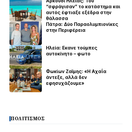
Αρκούδι Ηλείας: Του
“σφράγισαν” το κατάστημα και
αυτός έφτιαξε εξέδρα στην
θάλασσα
Πάτρα: Δύο Παραολυμπιονίκες
στην Περιφέρεια
Ηλεία: Εκανε τούμπες
αυτοκίνητο – φωτο
Φωκίων Ζαϊμης: «Η Αχαΐα
άντεξε, αλλά δεν
εφησυχάζουµε»
ΠΟΛΙΤΙΣΜΟΣ