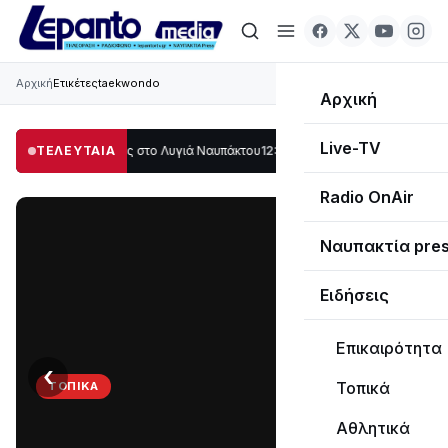
Αρχική
Ετικέτες
taekwondo
Αρχική
Live-TV
γάλο μέρος στο Λυγιά Ναυπάκτου
ΤΕΛΕΥΤΑΙΑ
12:08
Σε τροχιά υλοποίησης η Παράκαμψη 
Radio OnAir
Ναυπακτία pre
Ειδήσεις
Επικαιρότητα
‹
›
Τοπικά
ΤΟΠΙΚΆ
Στο
Αθλητικά
σκοτάδι