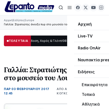
Αρχική
Ειδήσεις
Europe
Αρχική
Γαλλία: Στρατιώτης άνοιξε πυρ στο μουσείο του Λούβρου
Live-TV
ωρίδας: Παράδοση, Χορός & Γλέντι!
ΤΕΛΕΥΤΑΙΑ
08:41
ΤΟ ΠΑΡΤΥ ΣΥΝΕΧΙΖΕΤΑΙ…
19:47
Σ
Radio OnAir
Ναυπακτία pre
Γαλλία: Στρατιώτης άνοιξε πυρ
Ειδήσεις
στο μουσείο του Λούβρου
Επικαιρότητα
ΠΑΡ 03 ΦΕΒΡΟΥΑΡΊΟΥ 2017
ΑΠΌ ΑΛΈΞΑΝΔΡΟΣ
12:45
ΚΟΓΚΌΛΗΣ
Τοπικά
Αθλητικά