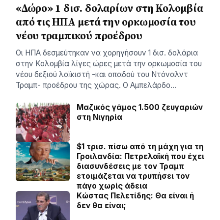
«Δώρο» 1 δισ. δολαρίων στη Κολομβία
από τις ΗΠΑ μετά την ορκωμοσία του
νέου τραμπικού προέδρου
Οι ΗΠΑ δεσμεύτηκαν να χορηγήσουν 1 δισ. δολάρια
στην Κολομβία λίγες ώρες μετά την ορκωμοσία του
νέου δεξιού λαϊκιστή -και οπαδού του Ντόναλντ
Τραμπ- προέδρου της χώρας. Ο Αμπελάρδο…
Μαζικός γάμος 1.500 ζευγαριών
στη Νιγηρία
$1 τρισ. πίσω από τη μάχη για τη
Γροιλανδία: Πετρελαϊκή που έχει
διασυνδέσεις με τον Τραμπ
ετοιμάζεται να τρυπήσει τον
πάγο χωρίς άδεια
Κώστας Πελετίδης: Θα είναι ή
δεν θα είναι;