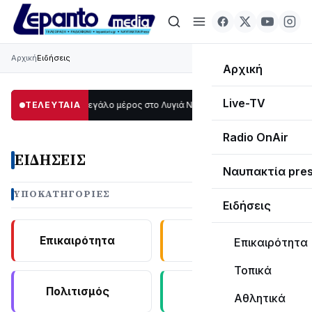
Αρχική
Ειδήσεις
Αρχική
Live-TV
Στο σκοτάδι μεγάλο μέρος στο Λυγιά Ναυπάκτου
ΤΕΛΕΥΤΑΙΑ
12:08
Σε τροχιά υλοποίησ
Radio OnAir
ΕΙΔΉΣΕΙΣ
Ναυπακτία pre
ΥΠΟΚΑΤΗΓΟΡΊΕΣ
Ειδήσεις
Επικαιρότητα
Αθλητικά
Επικαιρότητα
Τοπικά
Πολιτισμός
Τοπικά
Αθλητικά