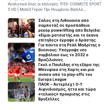
Αναλυτικά όλες οι επιλογές: 11:55: COSMOTE SPORT
5 HD | Moto3 Γκραν Πρι Ηνωμένου Βασιλε…
Σάλος στη Λιθουανία από
σαμποτάζ σε προσπάθεια
ρεκόρ powerlifting από Βελγίδα:
«Είμαι ρατσιστής και το έκανα
επίτηδες» έγραψε ο δράστης
Για πάντα στη Ρεάλ Μαδρίτης ο
Βινίσιους: Yπέγραψε νέο
συμβόλαιο έως το 2032 ο
Βραζιλιάνος
Γκολ ο Παυλίδης στη εξάρα της
Μπενφίκα στη Χαρτς και μια
ανάσα από τα play-offs του
Europa League
ΠΑΟΚ – Άντερλεχτ 0-1:
Αιφνιδιασμός, ήττα και τώρα
«τελικός» πρόκρισης στις
Βρυξέλλες