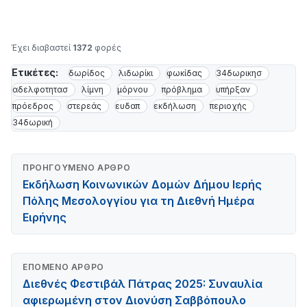
Έχει διαβαστεί
1372
φορές
Ετικέτες:
δωρίδος
λιδωρίκι
φωκίδας
34δωρικησ
αδελφοτητασ
λίμνη
μόρνου
πρόβλημα
υπήρξαν
πρόεδρος
στερεάς
ευδαπ
εκδήλωση
περιοχής
34δωρική
ΠΡΟΗΓΟΎΜΕΝΟ ΆΡΘΡΟ
Εκδήλωση Κοινωνικών Δομών Δήμου Ιερής
Πόλης Μεσολογγίου για τη Διεθνή Ημέρα
Ειρήνης
ΕΠΌΜΕΝΟ ΆΡΘΡΟ
Διεθνές Φεστιβάλ Πάτρας 2025: Συναυλία
αφιερωμένη στον Διονύση Σαββόπουλο