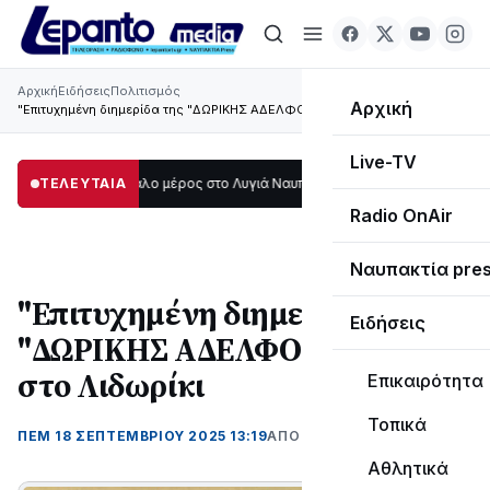
Αρχική
Ειδήσεις
Πολιτισμός
Αρχική
"Επιτυχημένη διημερίδα της "ΔΩΡΙΚΗΣ ΑΔΕΛΦΟΤΗΤΑΣ " στο Λιδωρίκι
Live-TV
οτάδι μεγάλο μέρος στο Λυγιά Ναυπάκτου
ΤΕΛΕΥΤΑΙΑ
12:08
Σε τροχιά υλοποίησης η Π
Radio OnAir
Ναυπακτία pre
"Επιτυχημένη διημερίδα της
Ειδήσεις
"ΔΩΡΙΚΗΣ ΑΔΕΛΦΟΤΗΤΑΣ "
στο Λιδωρίκι
Επικαιρότητα
Τοπικά
ΠΕΜ 18 ΣΕΠΤΕΜΒΡΊΟΥ 2025 13:19
ΑΠΌ ΜΑΝΤΩ ΚΑΠΕΝΤΖΩΝΗ
Αθλητικά