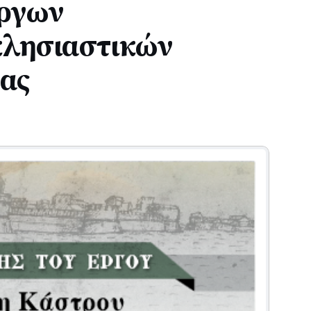
έργων
κλησιαστικών
δας