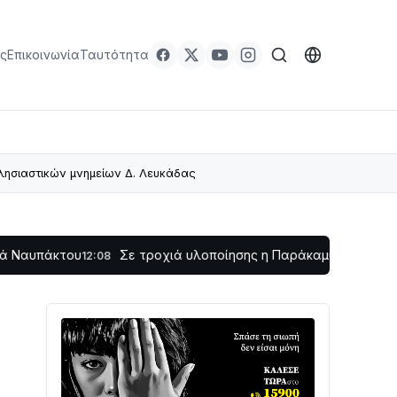
ς
Επικοινωνία
Ταυτότητα
λησιαστικών μνημείων Δ. Λευκάδας
Σε τροχιά υλοποίησης η Παράκαμψη του Κέντρου της Να
12:08