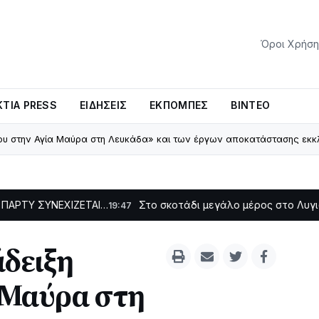
Όροι Χρήση
ΤΊΑ PRESS
ΕΙΔΉΣΕΙΣ
ΕΚΠΟΜΠΈΣ
ΒΊΝΤΕΟ
ρου στην Αγία Μαύρα στη Λευκάδα» και των έργων αποκατάστασης εκκ
ΙΖΕΤΑΙ…
Στο σκοτάδι μεγάλο μέρος στο Λυγιά Ναυπάκτου
19:47
άδειξη
 Μαύρα στη