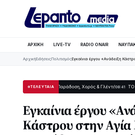
ΑΡΧΙΚΉ
LIVE-TV
RADIO ONAIR
ΝΑΥΠΑΚ
Αρχική
Ειδήσεις
Πολιτισμός
Εγκαίνια έργου «Ανάδειξη Κάστ
εινή Δωρίδας: Παράδοση, Χορός & Γλέντι!
ΤΟ ΠΑΡΤΥ ΣΥΝΕΧ
ΤΕΛΕΥΤΑΙΑ
08:41
Εγκαίνια έργου «Αν
Κάστρου στην Αγία