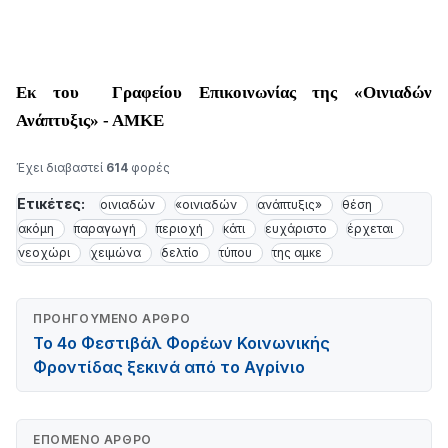
Εκ
το
υ
Γρ
α
φε
ί
ο
υ Επικοινωνίας της «Οινιαδών
Ανάπτυξις» - ΑΜΚΕ
Έχει διαβαστεί
614
φορές
Ετικέτες:
οινιαδών
«οινιαδών
ανάπτυξις»
θέση
ακόμη
παραγωγή
περιοχή
κάτι
ευχάριστο
έρχεται
νεοχώρι
χειμώνα
δελτίο
τύπου
της αμκε
ΠΡΟΗΓΟΎΜΕΝΟ ΆΡΘΡΟ
Το 4ο Φεστιβάλ Φορέων Κοινωνικής
Φροντίδας ξεκινά από το Αγρίνιο
ΕΠΌΜΕΝΟ ΆΡΘΡΟ