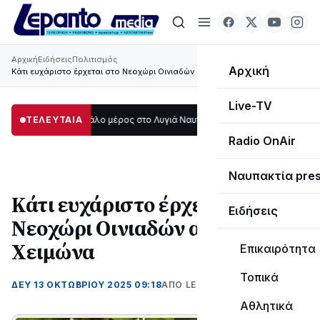
Αρχική
Ειδήσεις
Πολιτισμός
Αρχική
Κάτι ευχάριστο έρχεται στο Νεοχώρι Οινιαδών αυτό το Χειμώνα
Live-TV
σκοτάδι μεγάλο μέρος στο Λυγιά Ναυπάκτου
ΤΕΛΕΥΤΑΙΑ
12:08
Σε τροχιά υλοποίησης η
Radio OnAir
Ναυπακτία pre
Κάτι ευχάριστο έρχεται στο
Ειδήσεις
Νεοχώρι Οινιαδών αυτό το
Χειμώνα
Επικαιρότητα
Τοπικά
ΔΕΥ 13 ΟΚΤΩΒΡΊΟΥ 2025 09:18
ΑΠΌ LEPANTO RTV
Αθλητικά