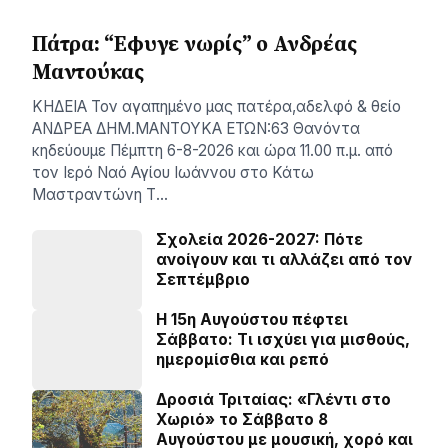
Πάτρα: “Εφυγε νωρίς” ο Ανδρέας
Μαντούκας
ΚΗΔΕΙΑ Τον αγαπημένο μας πατέρα,αδελφό & θείο
ΑΝΔΡΕΑ ΔΗΜ.ΜΑΝΤΟΥΚΑ ΕΤΩΝ:63 Θανόντα
κηδεύουμε Πέμπτη 6-8-2026 και ώρα 11.00 π.μ. από
τον Ιερό Ναό Αγίου Ιωάννου στο Κάτω
Μαστραντώνη Τ…
Σχολεία 2026-2027: Πότε
ανοίγουν και τι αλλάζει από τον
Σεπτέμβριο
Η 15η Αυγούστου πέφτει
Σάββατο: Τι ισχύει για μισθούς,
ημερομίσθια και ρεπό
Δροσιά Τριταίας: «Γλέντι στο
Χωριό» το Σάββατο 8
Αυγούστου με μουσική, χορό και