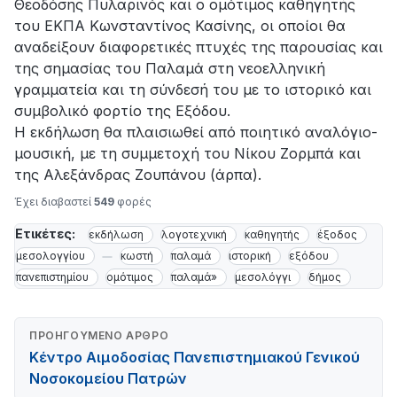
Θεοδόσης Πυλαρινός και ο ομότιμος καθηγητής
του ΕΚΠΑ Κωνσταντίνος Κασίνης, οι οποίοι θα
αναδείξουν διαφορετικές πτυχές της παρουσίας και
της σημασίας του Παλαμά στη νεοελληνική
γραμματεία και τη σύνδεσή του με το ιστορικό και
συμβολικό φορτίο της Εξόδου.
Η εκδήλωση θα πλαισιωθεί από ποιητικό αναλόγιο-
μουσική, με τη συμμετοχή του Νίκου Ζορμπά και
της Αλεξάνδρας Ζουπάνου (άρπα).
Έχει διαβαστεί
549
φορές
Ετικέτες:
εκδήλωση
λογοτεχνική
καθηγητής
έξοδος
μεσολογγίου
κωστή
παλαμά
ιστορική
εξόδου
πανεπιστημίου
ομότιμος
παλαμά»
μεσολόγγι
δήμος
ΠΡΟΗΓΟΎΜΕΝΟ ΆΡΘΡΟ
Κέντρο Αιμοδοσίας Πανεπιστημιακού Γενικού
Νοσοκομείου Πατρών