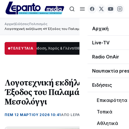
Αρχική
Ειδήσεις
Πολιτισμός
Αρχική
Λογοτεχνική εκδήλωση «Η Έξοδος του Παλαμά» στο Μεσολόγγι
Live-TV
ωρίδας: Παράδοση, Χορός & Γλέντι!
ΤΕΛΕΥΤΑΙΑ
08:41
ΤΟ ΠΑΡΤΥ ΣΥΝΕΧΙΖΕΤΑΙ…
19:47
Radio OnAir
Ναυπακτία pre
Λογοτεχνική εκδήλωση «Η
Ειδήσεις
Έξοδος του Παλαμά» στο
Μεσολόγγι
Επικαιρότητα
Τοπικά
ΠΕΜ 12 ΜΑΡΤΊΟΥ 2026 10:41
ΑΠΌ LEPANTO RTV
Αθλητικά