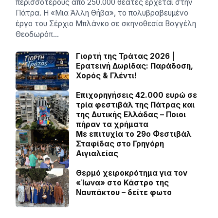
περισσότερους από 250.000 θεατές έρχεται στην
Πάτρα. Η «Μια Άλλη Θήβα», το πολυβραβευμένο
έργο του Σέρχιο Μπλάνκο σε σκηνοθεσία Βαγγέλη
Θεοδωρόπ…
Γιορτή της Τράτας 2026 |
Ερατεινή Δωρίδας: Παράδοση,
Χορός & Γλέντι!
Επιχορηγήσεις 42.000 ευρώ σε
τρία φεστιβάλ της Πάτρας και
της Δυτικής Ελλάδας – Ποιοι
πήραν τα χρήματα
Με επιτυχία το 29ο Φεστιβάλ
Σταφίδας στο Γρηγόρη
Aιγιαλείας
Θερμό χειροκρότημα για τον
«Ίωνα» στο Κάστρο της
Ναυπάκτου – δείτε φωτο