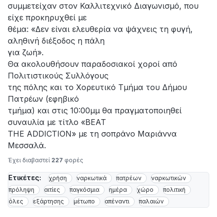
συμμετείχαν στον Καλλιτεχνικό Διαγωνισμό, που
είχε προκηρυχθεί με
θέμα: «Δεν είναι ελευθερία να ψάχνεις τη φυγή,
αληθινή διέξοδος η πάλη
για ζωή».
Θα ακολουθήσουν παραδοσιακοί χοροί από
Πολιτιστικούς Συλλόγους
της πόλης και το Χορευτικό Τμήμα του Δήμου
Πατρέων (εφηβικό
τμήμα) και στις 10:00μμ θα πραγματοποιηθεί
συναυλία με τίτλο «BEAT
THE ADDICTION» με τη σοπράνο Μαριάννα
Μεσσαλά.
Έχει διαβαστεί
227
φορές
Ετικέτες:
χρήση
ναρκωτικά
πατρέων
ναρκωτικών
πρόληψη
αιτίες
παγκόσμια
ημέρα
χώρο
πολιτική
όλες
εξάρτησης
μέτωπο
απέναντι
παλαιών