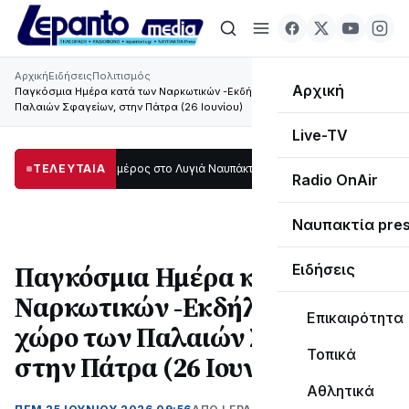
Αρχική
Ειδήσεις
Πολιτισμός
Αρχική
Παγκόσμια Ημέρα κατά των Ναρκωτικών -Εκδήλωση στο χώρο των
Παλαιών Σφαγείων, στην Πάτρα (26 Ιουνίου)
Live-TV
ι μεγάλο μέρος στο Λυγιά Ναυπάκτου
ΤΕΛΕΥΤΑΙΑ
12:08
Σε τροχιά υλοποίησης η Παράκ
Radio OnAir
Ναυπακτία pre
Παγκόσμια Ημέρα κατά των
Ειδήσεις
Ναρκωτικών -Εκδήλωση στο
Επικαιρότητα
χώρο των Παλαιών Σφαγείων,
Τοπικά
στην Πάτρα (26 Ιουνίου)
Αθλητικά