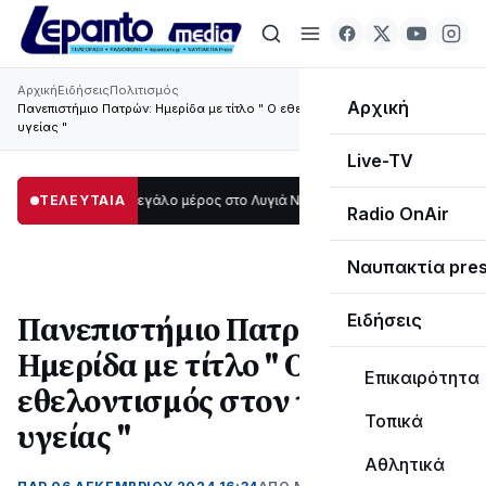
Αρχική
Ειδήσεις
Πολιτισμός
Αρχική
Πανεπιστήμιο Πατρών: Ημερίδα με τίτλο " Ο εθελοντισμός στον τομέα της
υγείας "
Live-TV
το σκοτάδι μεγάλο μέρος στο Λυγιά Ναυπάκτου
ΤΕΛΕΥΤΑΙΑ
12:08
Σε τροχιά υλοποίηση
Radio OnAir
Ναυπακτία pre
Πανεπιστήμιο Πατρών:
Ειδήσεις
Ημερίδα με τίτλο " Ο
Επικαιρότητα
εθελοντισμός στον τομέα της
Τοπικά
υγείας "
Αθλητικά