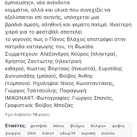
έμπνευσης», νέα ανέκδοτα
κομμάτια, αλλά και υλικό που συνεχίζει να
εξελίσσεται επί σκηνής, υπόσχεται μια
βραδιά άμεση, αληθινή και γεμάτη παλμό. Ιδιαίτερη
χαρά για το φεστιβάλ αποτελεί
το γεγονός πως ο Πάνος Βλάχος επιστρέφει στην
πατρίδα καταγωγής του, τη Φωκίδα.
Συμμετέχουν: Αλέξανδρος Κούρος (πλήκτρα),
Χρήστος Ζαντιώτης (ηλεκτρική
κιθάρα), Κώστας Φόρτσας (πνευστά), Ευριπίδης
Διονυσιάδης (μπάσο), Φοίβος Άνθης
(τύμπανα). Ηχοληψία: Νίκος Κωνσταντάκης,
Γιώργος Τσατσούλης. Παραγωγή:
IMAGINART. Φωτογραφίες: Γιώργος Σπανός,
Γραφιστικά: Φοίβος Μποζάς
Έχει διαβαστεί
78
φορές
Ετικέτες:
φεστιβάλ
πάνος
βλάχος
δελφών
φοίβος
γιώργος
34το
λαλον
υδωρ34
κυριακή
ιουλίου