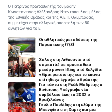
Ο Πατρινός πρωταθλητής του βάδην
Κωνσταντινος Αλέξανδρος Ντεντοπουλος, μέλος
της Εθνικής Ομάδας και της Α.Ε.Π. Ολυμπιάδας,
συμμετέχει στην ελληνική αποστολή των 60
αθλητών για το Ε…
Οι αθλητικές μεταδόσεις της
Παρασκευής (7/8)
Σάλος στη Λιθουανία από
σαμποτάζ σε προσπάθεια
ρεκόρ powerlifting από Βελγίδα:
«Είμαι ρατσιστής και το έκανα
επίτηδες» έγραψε ο δράστης
Για πάντα στη Ρεάλ Μαδρίτης ο
Βινίσιους: Yπέγραψε νέο
συμβόλαιο έως το 2032 ο
Βραζιλιάνος
Γκολ ο Παυλίδης στη εξάρα της
Μπενφίκα στη Χαρτς και μια