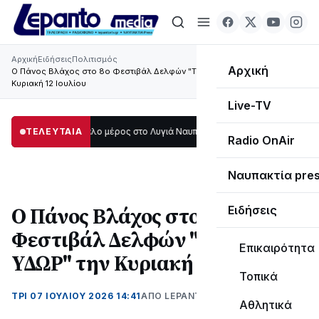
Αρχική
Ειδήσεις
Πολιτισμός
Αρχική
Ο Πάνος Βλάχος στο 8ο Φεστιβάλ Δελφών "ΤΟ ΛΑΛΟΝ ΥΔΩΡ" την
Κυριακή 12 Ιουλίου
Live-TV
κοτάδι μεγάλο μέρος στο Λυγιά Ναυπάκτου
ΤΕΛΕΥΤΑΙΑ
12:08
Σε τροχιά υλοποίησης η Π
Radio OnAir
Ναυπακτία pre
Ο Πάνος Βλάχος στο 8ο
Ειδήσεις
Φεστιβάλ Δελφών "ΤΟ ΛΑΛΟΝ
Επικαιρότητα
ΥΔΩΡ" την Κυριακή 12 Ιουλίου
Τοπικά
ΤΡΊ 07 ΙΟΥΛΊΟΥ 2026 14:41
ΑΠΌ LEPANTO RTV
Αθλητικά