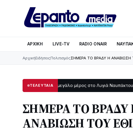
ΑΡΧΙΚΉ
LIVE-TV
RADIO ONAIR
ΝΑΥΠΑΚ
Αρχική
Ειδήσεις
Πολιτισμός
ΣΗΜΕΡΑ ΤΟ ΒΡΑΔΥ Η ΑΝΑΒΙΩΣΗ 
Στο σκοτάδι μεγάλο μέρος στο Λυγιά Ναυπάκτου
Σε τροχ
ΤΕΛΕΥΤΑΙΑ
12:08
ΣΗΜΕΡΑ ΤΟ ΒΡΑΔΥ 
ΑΝΑΒΙΩΣΗ ΤΟΥ ΕΘ