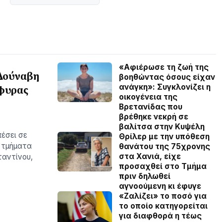
«Αφιέρωσε τη ζωή της
 Δούναβη
βοηθώντας όσους είχαν
ανάγκη»: Συγκλονίζει η
έφυρας
οικογένεια της
Βρετανίδας που
βρέθηκε νεκρή σε
βαλίτσα στην Κυψέλη
έσει σε
Θρίλερ με την υπόθεση
 τμήματα
θανάτου της 75χρονης
στα Χανιά, είχε
ταντίνου,
προσαχθεί στο Τμήμα
πριν δηλωθεί
αγνοούμενη κι έφυγε
«Ζαλίζει» το ποσό για
το οποίο κατηγορείται
για διαφθορά η τέως