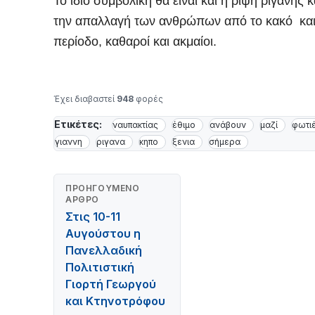
Το ίδιο συμβολική θα είναι και η ρίψη ρίγανης 
την απαλλαγή των ανθρώπων από το κακό και τ
περίοδο, καθαροί και ακμαίοι.
Έχει διαβαστεί
948
φορές
Ετικέτες:
ναυπακτίας
έθιμο
ανάβουν
μαζί
φωτι
γιαννη
ριγανα
κηπο
ξενια
σήμερα
ΠΡΟΗΓΟΎΜΕΝΟ
ΆΡΘΡΟ
Στις 10-11
Αυγούστου η
Πανελλαδική
Πολιτιστική
Γιορτή Γεωργού
και Κτηνοτρόφου