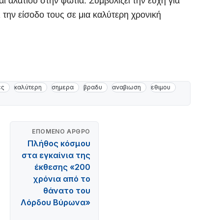
και αλατιού στην φωτιά. Συμβολίζει την ευχή για
ην είσοδο τους σε μια καλύτερη χρονική
ές
καλύτερη
σημερα
βραδυ
αναβιωση
εθιμου
ΕΠΌΜΕΝΟ ΆΡΘΡΟ
Πλήθος κόσμου
στα εγκαίνια της
έκθεσης «200
χρόνια από το
θάνατο του
Λόρδου Βύρωνα»