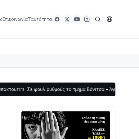
ς
Επικοινωνία
Ταυτότητα
 φουλ ρυθμούς το τμήμα Βόνιτσα – Άγιος Νικόλαος | Αυτοψία 