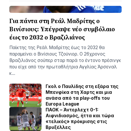
Για πάντα στη Ρεάλ Μαδρίτης ο
Βινίσιους: Yπέγραψε νέο συμβόλαιο
έως το 2032 ο Βραζιλιάνος
Παίκτης της Ρεάλ Μαδρίτης έως το 2032 θα
παραμείνει ο Βινίσιους Τζούνιορ. Ο 26χρονος
Βραζιλιάνος σούπερ σταρ παρά το έντονο πρέσινγκ
που είχε από την πρωταθλήτρια Αγγλίας Άρσεναλ
κ…
Γκολ ο Παυλίδης στη εξάρα της
Μπενφίκα στη Χαρτς και μια
ανάσα από τα play-offs του
Europa League
ΠΑΟΚ – Άντερλεχτ 0-1:
Αιφνιδιασμός, ήττα και τώρα
«τελικός» πρόκρισης στις
Βρυξέλλες