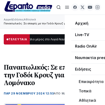
Αρχική
Ειδήσεις
Αθλητικά
Αρχική
Παναιτωλικός: Σε επαφές με την Γοδόι Κρουζ για τον Λομόνακο
Live-TV
σκοτάδι μεγάλο μέρος στο Λυγιά Ναυπάκτου
ΤΕΛΕΥΤΑΙΑ
12:08
Σε τροχιά υλοποίησης η
Radio OnAir
Ναυπακτία pre
Παναιτωλικός: Σε επαφές με
Ειδήσεις
την Γοδόι Κρουζ για τον
Λομόνακο
Επικαιρότητα
Τοπικά
ΠΑΡ 29 ΝΟΕΜΒΡΊΟΥ 2024 12:53
ΑΠΌ ΜΑΝΤΩ ΚΑΠΕΝΤΖΩΝΗ
Αθλητικά