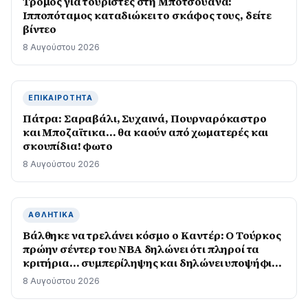
Τρόμος για τουρίστες στη Μποτσουάνα:
Ιπποπόταμος καταδιώκει το σκάφος τους, δείτε
βίντεο
8 Αυγούστου 2026
ΕΠΙΚΑΙΡΌΤΗΤΑ
Πάτρα: Σαραβάλι, Συχαινά, Πουρναρόκαστρο
και Μποζαϊτικα… θα καούν από χωματερές και
σκουπίδια! φωτο
8 Αυγούστου 2026
ΑΘΛΗΤΙΚΆ
Βάλθηκε να τρελάνει κόσμο ο Καντέρ: Ο Τούρκος
πρώην σέντερ του NBA δηλώνει ότι πληροί τα
κριτήρια… συμπερίληψης και δηλώνει υποψήφιος
να παίξει στο WNBA
8 Αυγούστου 2026