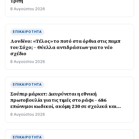
Τρίτη
8 Αυγούστου 2026
ΕΠΙΚΑΙΡΌΤΗΤΑ
Λονδίνο: «Τέλος» το ποτό στα όρθια στις παμπ
του Σόχο; – Θύελλα αντιδράσεων για το νέο
σχέδιο
8 Αυγούστου 2026
ΕΠΙΚΑΙΡΌΤΗΤΑ
Σούπερ μάρκετ: Διευρύνεται η εθνική
πρωτοβουλία για τις τιμές στο ράφι – 686
επώνυμοι κωδικοί, ακόμη 230 σε σχολικά και
προϊόντα ιδιωτικής ετικέτας
8 Αυγούστου 2026
ΕΠΙΚΑΙΡΌΤΗΤΑ