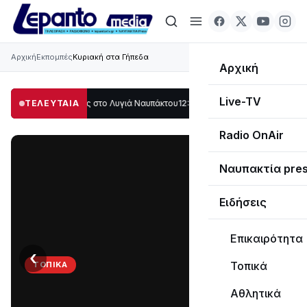
Αρχική
Εκπομπές
Κυριακή στα Γήπεδα
Αρχική
Live-TV
λο μέρος στο Λυγιά Ναυπάκτου
ΤΕΛΕΥΤΑΙΑ
12:08
Σε τροχιά υλοποίησης η Παράκαμψη τ
Radio OnAir
Ναυπακτία pre
Ειδήσεις
Επικαιρότητα
‹
›
Τοπικά
ΤΟΠΙΚΆ
Στο
Αθλητικά
σκοτάδι