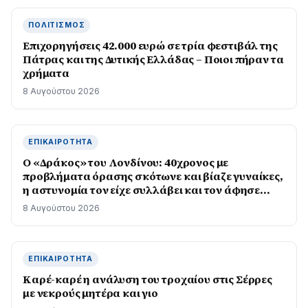
ΠΟΛΙΤΙΣΜΌΣ
Επιχορηγήσεις 42.000 ευρώ σε τρία φεστιβάλ της
Πάτρας και της Δυτικής Ελλάδας – Ποιοι πήραν τα
χρήματα
8 Αυγούστου 2026
ΕΠΙΚΑΙΡΌΤΗΤΑ
Ο «Δράκος» του Λονδίνου: 40χρονος με
προβλήματα όρασης σκότωνε και βίαζε γυναίκες,
η αστυνομία τον είχε συλλάβει και τον άφησε
ελεύθερο
8 Αυγούστου 2026
ΕΠΙΚΑΙΡΌΤΗΤΑ
Καρέ-καρέ η ανάλυση του τροχαίου στις Σέρρες
με νεκρούς μητέρα και γιο