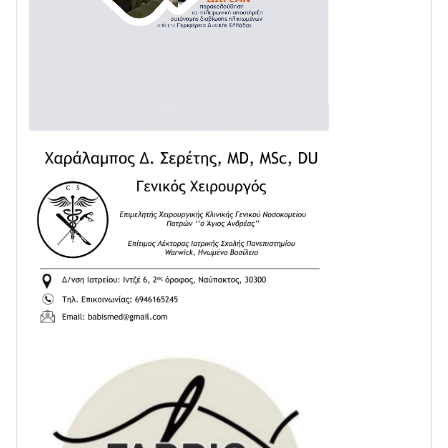
Δωρίδα για Όλους: «Καμία εκχώρηση των νερών
στην ΕΥΔΑΠ»
28/07 • 21:46
Διαβάστε την «Ναυπακτία» που κυκλοφορεί
24/07 • 11:31
ΕΚΤΑΚΤΟ – ΝΑΥΠΑΚΤΙΑ: ΣΥΝΑΓΕΡΜΟΣ ΣΤΗΝ
ΠΥΡΟΣΒΕΣΤΙΚΗ ΓΙΑ ΦΩΤΙΑ ΣΤΟΝ ΑΓΙΟ ΗΛΙΑ ΠΡΙΝ ΤΗ
ΓΡΑΝΙΤΣΑ
24/07 • 11:03