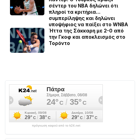
σέντερ του NBA δηλώνει ότι
πληροί τα κριτήρια…
συμπερίληψης και δηλώνει
υποψήφιος να παίξει στο WNBA
Ήττα της Σάκκαρη με 2-0 από
την Γκοφ και αποκλεισμός στο
Τορόντο
πρόγνωση καιρού από το k24.net