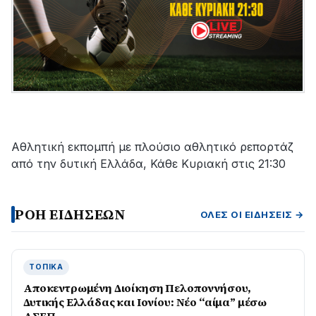
αποκατάσταση
της
βλάβης
Αθλητική εκπομπή με πλούσιο αθλητικό ρεπορτάζ
από την δυτική Ελλάδα, Κάθε Κυριακή στις 21:30
ΡΟΗ ΕΙΔΗΣΕΩΝ
ΌΛΕΣ ΟΙ ΕΙΔΉΣΕΙΣ →
ΤΟΠΙΚΆ
Αποκεντρωμένη Διοίκηση Πελοποννήσου,
Δυτικής Ελλάδας και Ιονίου: Νέο “αίμα” μέσω
ΑΣΕΠ