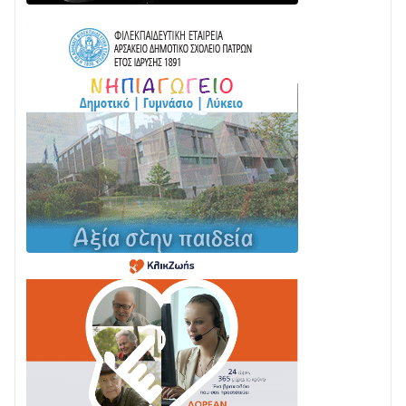
ΤΟ ΠΑΡΤΥ ΣΥΝΕΧΙΖΕΤΑΙ…
05/08 • 08:41
Στο σκοτάδι μεγάλο μέρος στο Λυγιά Ναυπάκτου
04/08 • 19:47
Σε τροχιά υλοποίησης η Παράκαμψη του Κέντρου
της Ναυπάκτου
04/08 • 12:08
Σε φουλ ρυθμούς το τμήμα Βόνιτσα – Άγιος Νικόλαος
| Αυτοψία Καββαδά
03/08 • 11:11
Με Αρχιερατική Λαμπρότητα η Πανήγυρη της
Μεταμορφώσεως του Σωτήρος στο Γολέμι
03/08 • 07:45
Ενισχύεται η Πολιτική Προστασία στο Δήμο Αγρινίου
με δύο νέα υδροφόρα οχήματα
02/08 • 18:26
Διαβάστε την «Ναυπακτία» που κυκλοφορεί
31/07 • 08:16