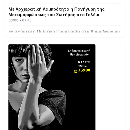
Με Αρχιερατική Λαμπρότητα η Πανήγυρη της
Μεταμορφώσεως του Σωτήρος στο Γολέμι
03/08 • 07:45
Ενισχύεται η Πολιτική Προστασία στο Δήμο Αγρινίου
με δύο νέα υδροφόρα οχήματα
02/08 • 18:26
Διαβάστε την «Ναυπακτία» που κυκλοφορεί
31/07 • 08:16
Δωρίδα για Όλους: «Καμία εκχώρηση των νερών
στην ΕΥΔΑΠ»
28/07 • 21:46
Διαβάστε την «Ναυπακτία» που κυκλοφορεί
24/07 • 11:31
ΕΚΤΑΚΤΟ – ΝΑΥΠΑΚΤΙΑ: ΣΥΝΑΓΕΡΜΟΣ ΣΤΗΝ
ΠΥΡΟΣΒΕΣΤΙΚΗ ΓΙΑ ΦΩΤΙΑ ΣΤΟΝ ΑΓΙΟ ΗΛΙΑ ΠΡΙΝ ΤΗ
ΓΡΑΝΙΤΣΑ
24/07 • 11:03