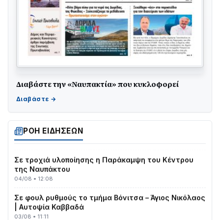
Διαβάστε την «Ναυπακτία» που κυκλοφορεί
ΤΟ ΠΑΡΤΥ ΣΥΝΕΧΙΖΕΤΑΙ…
05/08 • 08:41
Στο σκοτάδι μεγάλο μέρος στο Λυγιά Ναυπάκτου
04/08 • 19:47
ΡΟΗ ΕΙΔΗΣΕΩΝ
Σε τροχιά υλοποίησης η Παράκαμψη του Κέντρου
της Ναυπάκτου
04/08 • 12:08
Σε φουλ ρυθμούς το τμήμα Βόνιτσα – Άγιος Νικόλαος
| Αυτοψία Καββαδά
03/08 • 11:11