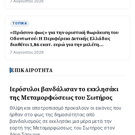
7 Αυγούστου 2026
ΤΟΠΙΚΆ
«Πράσινο φως» για την οριστική θωράκιση του
Οδοντωτού: Η Περιφέρεια Δυτικής Ελλάδας
διαθέτει 1,86 εκατ. ευρώ για την μελέτη
επαναλειτουργίας του ιστορικού σιδηρόδρομου
7 Αυγούστου 2026
ΕΠΙΚΑΙΡΟΤΗΤΑ
Ιερόσυλοι βανδάλισαν το εκκλησάκι
της Μεταμορφώσεως του Σωτήρος
Θλίψη και αποτροπιασμό προκαλούν οι εικόνες που
ήρθαν στο φως της δημοσιότητας από
βανδαλισμούς σε εκκλησάκι μια μέρα μετά την
εορτή της Μεταμορφώσεως του Σωτήρος στον
Δήμο Σαρωνικ…