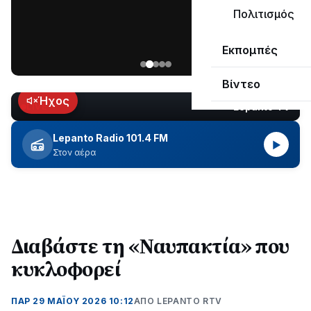
μεγάλο
Πολιτισμός
μέρος
Χωρίς
στο
Εκπομπές
ηλεκτροδότηση
Λυγιά
οι
Ναυπάκτου
Βίντεο
περιοχές
εδώ
Ήχος
Lepanto TV
LIVE
και
περίπου
Lepanto Radio 101.4 FM
▶
δύο
Στον αέρα
ώρες
–
Σε
εξέλιξη
οι
εργασίες
Διαβάστε τη «Ναυπακτία» που
του
κυκλοφορεί
ΔΕΔΔΗΕ
για
την
ΠΑΡ 29 ΜΑΪΟΥ 2026 10:12
ΑΠΌ LEPANTO RTV