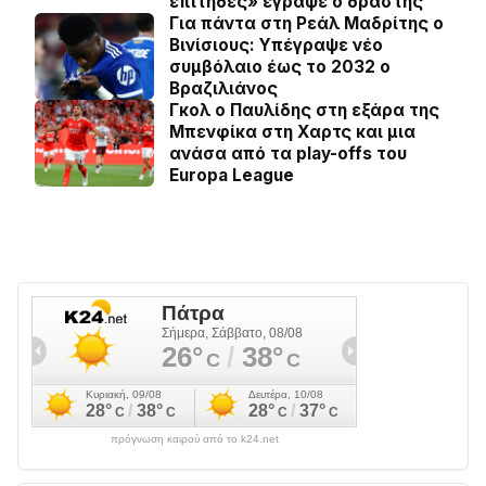
επίτηδες» έγραψε ο δράστης
Για πάντα στη Ρεάλ Μαδρίτης ο
Βινίσιους: Yπέγραψε νέο
συμβόλαιο έως το 2032 ο
Βραζιλιάνος
Γκολ ο Παυλίδης στη εξάρα της
Μπενφίκα στη Χαρτς και μια
ανάσα από τα play-offs του
Europa League
πρόγνωση καιρού από το k24.net