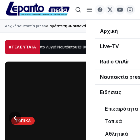
Αρχική
Ναυπακτία press
Διαβάστε τη «Ναυπακτία» που κυκλοφορεί
Αρχική
Live-TV
 μέρος στο Λυγιά Ναυπάκτου
ΤΕΛΕΥΤΑΙΑ
12:08
Σε τροχιά υλοποίησης η Παράκαμψη του 
Radio OnAir
Ναυπακτία pre
Ειδήσεις
Επικαιρότητα
‹
›
Τοπικά
ΤΟΠΙΚΆ
Στο
Αθλητικά
σκοτάδι