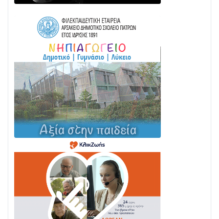
ΤΟ ΠΑΡΤΥ ΣΥΝΕΧΙΖΕΤΑΙ…
05/08 • 08:41
Στο σκοτάδι μεγάλο μέρος στο Λυγιά Ναυπάκτου
04/08 • 19:47
Σε τροχιά υλοποίησης η Παράκαμψη του Κέντρου
της Ναυπάκτου
04/08 • 12:08
Σε φουλ ρυθμούς το τμήμα Βόνιτσα – Άγιος Νικόλαος
| Αυτοψία Καββαδά
03/08 • 11:11
Με Αρχιερατική Λαμπρότητα η Πανήγυρη της
Μεταμορφώσεως του Σωτήρος στο Γολέμι
03/08 • 07:45
Ενισχύεται η Πολιτική Προστασία στο Δήμο Αγρινίου
με δύο νέα υδροφόρα οχήματα
02/08 • 18:26
Διαβάστε την «Ναυπακτία» που κυκλοφορεί
31/07 • 08:16