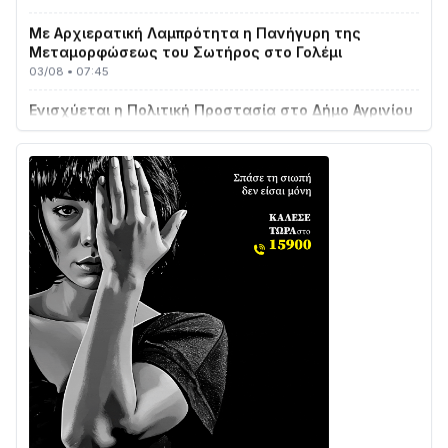
Με Αρχιερατική Λαμπρότητα η Πανήγυρη της
Μεταμορφώσεως του Σωτήρος στο Γολέμι
03/08 • 07:45
Ενισχύεται η Πολιτική Προστασία στο Δήμο Αγρινίου
με δύο νέα υδροφόρα οχήματα
02/08 • 18:26
Διαβάστε την «Ναυπακτία» που κυκλοφορεί
31/07 • 08:16
Δωρίδα για Όλους: «Καμία εκχώρηση των νερών
στην ΕΥΔΑΠ»
28/07 • 21:46
Διαβάστε την «Ναυπακτία» που κυκλοφορεί
24/07 • 11:31
ΕΚΤΑΚΤΟ – ΝΑΥΠΑΚΤΙΑ: ΣΥΝΑΓΕΡΜΟΣ ΣΤΗΝ
ΠΥΡΟΣΒΕΣΤΙΚΗ ΓΙΑ ΦΩΤΙΑ ΣΤΟΝ ΑΓΙΟ ΗΛΙΑ ΠΡΙΝ ΤΗ
ΓΡΑΝΙΤΣΑ
24/07 • 11:03