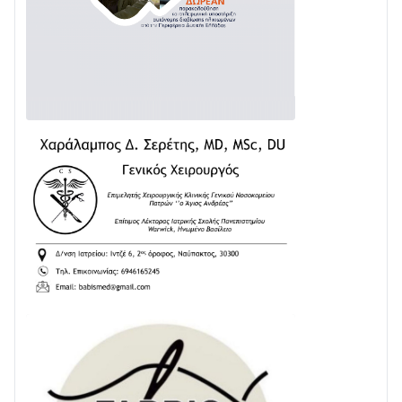
Δωρίδα για Όλους: «Καμία εκχώρηση των νερών
στην ΕΥΔΑΠ»
28/07 • 21:46
Διαβάστε την «Ναυπακτία» που κυκλοφορεί
24/07 • 11:31
ΕΚΤΑΚΤΟ – ΝΑΥΠΑΚΤΙΑ: ΣΥΝΑΓΕΡΜΟΣ ΣΤΗΝ
ΠΥΡΟΣΒΕΣΤΙΚΗ ΓΙΑ ΦΩΤΙΑ ΣΤΟΝ ΑΓΙΟ ΗΛΙΑ ΠΡΙΝ ΤΗ
ΓΡΑΝΙΤΣΑ
24/07 • 11:03