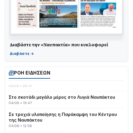
Διαβάστε την «Ναυπακτία» που κυκλοφορεί
Γιορτή της Τράτας 2026 | Ερατεινή Δωρίδας:
Παράδοση, Χορός & Γλέντι!
08/08 • 12:01
ΡΟΗ ΕΙΔΗΣΕΩΝ
ΤΟ ΠΑΡΤΥ ΣΥΝΕΧΙΖΕΤΑΙ…
05/08 • 08:41
Στο σκοτάδι μεγάλο μέρος στο Λυγιά Ναυπάκτου
04/08 • 19:47
Σε τροχιά υλοποίησης η Παράκαμψη του Κέντρου
της Ναυπάκτου
04/08 • 12:08
Σε φουλ ρυθμούς το τμήμα Βόνιτσα – Άγιος Νικόλαος