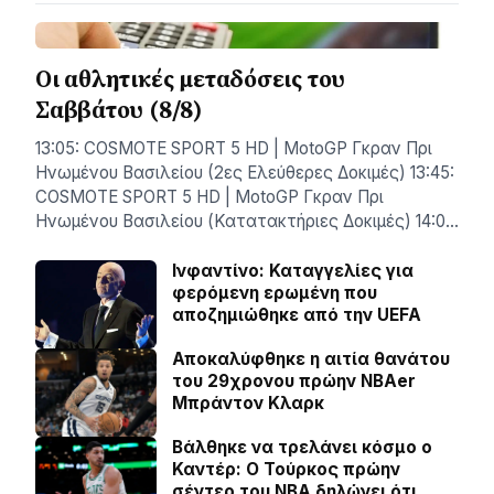
Οι αθλητικές μεταδόσεις του
Σαββάτου (8/8)
13:05: COSMOTE SPORT 5 HD | MotoGP Γκραν Πρι
Ηνωμένου Βασιλείου (2ες Ελεύθερες Δοκιμές) 13:45:
COSMOTE SPORT 5 HD | MotoGP Γκραν Πρι
Ηνωμένου Βασιλείου (Κατατακτήριες Δοκιμές) 14:0…
Ινφαντίνο: Καταγγελίες για
φερόμενη ερωμένη που
αποζημιώθηκε από την UEFA
Αποκαλύφθηκε η αιτία θανάτου
του 29χρονου πρώην NBAer
Μπράντον Κλαρκ
Βάλθηκε να τρελάνει κόσμο ο
Καντέρ: Ο Τούρκος πρώην
σέντερ του NBA δηλώνει ότι