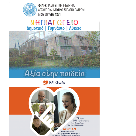
08/08 • 12:01
ΤΟ ΠΑΡΤΥ ΣΥΝΕΧΙΖΕΤΑΙ…
05/08 • 08:41
Στο σκοτάδι μεγάλο μέρος στο Λυγιά Ναυπάκτου
04/08 • 19:47
Σε τροχιά υλοποίησης η Παράκαμψη του Κέντρου
της Ναυπάκτου
04/08 • 12:08
Σε φουλ ρυθμούς το τμήμα Βόνιτσα – Άγιος Νικόλαος
| Αυτοψία Καββαδά
03/08 • 11:11
Με Αρχιερατική Λαμπρότητα η Πανήγυρη της
Μεταμορφώσεως του Σωτήρος στο Γολέμι
03/08 • 07:45
Ενισχύεται η Πολιτική Προστασία στο Δήμο Αγρινίου
με δύο νέα υδροφόρα οχήματα
02/08 • 18:26