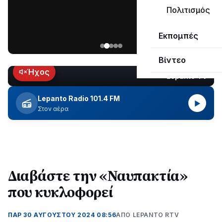
ΣΥΝΕΧΙΖΕΤΑΙ…
Πολιτισμός
Νέα
Εκπομπές
ανάρτηση
του
Βίντεο
Ανδρέα
Κωτσανά
Ήχος
Lepanto TV
LIVE
για
τα
Lepanto Radio 101.4 FM
▶
μεγάλα
Στον αέρα
έργα
του
Δήμου
Διαβάστε την «Ναυπακτία»
που κυκλοφορεί
ΠΑΡ 30 ΑΥΓΟΎΣΤΟΥ 2024 08:56
ΑΠΌ LEPANTO RTV