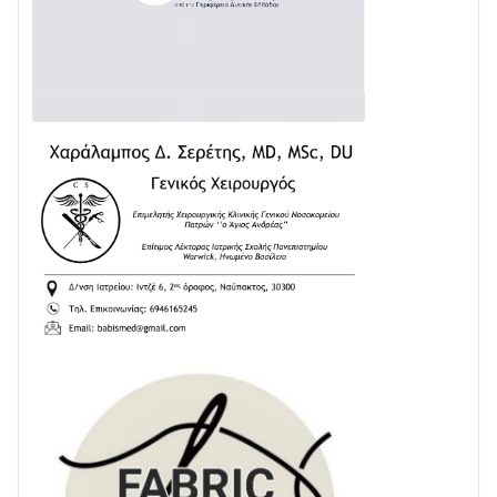
Διαβάστε την «Ναυπακτία» που κυκλοφορεί
31/07 • 08:16
Δωρίδα για Όλους: «Καμία εκχώρηση των νερών
στην ΕΥΔΑΠ»
28/07 • 21:46
Διαβάστε την «Ναυπακτία» που κυκλοφορεί
24/07 • 11:31