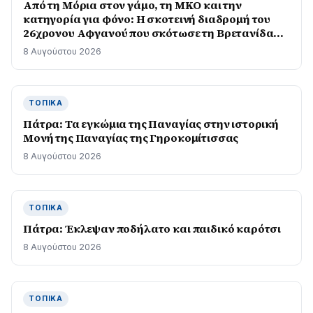
Από τη Μόρια στον γάμο, τη ΜΚΟ και την
κατηγορία για φόνο: Η σκοτεινή διαδρομή του
26χρονου Αφγανού που σκότωσε τη Βρετανίδα
στην Κυψέλη
8 Αυγούστου 2026
ΤΟΠΙΚΆ
Πάτρα: Τα εγκώμια της Παναγίας στην ιστορική
Μονή της Παναγίας της Γηροκομίτισσας
8 Αυγούστου 2026
ΤΟΠΙΚΆ
Πάτρα: Έκλεψαν ποδήλατο και παιδικό καρότσι
8 Αυγούστου 2026
ΤΟΠΙΚΆ