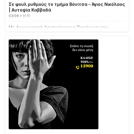
| Αυτοψία Καββαδά
03/08 • 11:11
Με Αρχιερατική Λαμπρότητα η Πανήγυρη της
Μεταμορφώσεως του Σωτήρος στο Γολέμι
03/08 • 07:45
Ενισχύεται η Πολιτική Προστασία στο Δήμο Αγρινίου
με δύο νέα υδροφόρα οχήματα
02/08 • 18:26
Διαβάστε την «Ναυπακτία» που κυκλοφορεί
31/07 • 08:16
Δωρίδα για Όλους: «Καμία εκχώρηση των νερών
στην ΕΥΔΑΠ»
28/07 • 21:46
Διαβάστε την «Ναυπακτία» που κυκλοφορεί
24/07 • 11:31
Γιορτή της Τράτας 2026 | Ερατεινή Δωρίδας:
Παράδοση, Χορός & Γλέντι!