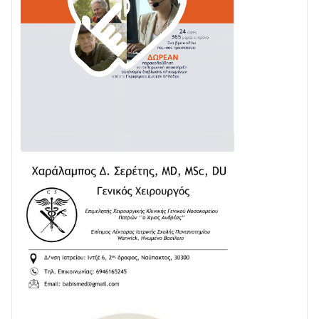
03/08 • 07:45
Ενισχύεται η Πολιτική Προστασία στο Δήμο Αγρινίου
με δύο νέα υδροφόρα οχήματα
02/08 • 18:26
Διαβάστε την «Ναυπακτία» που κυκλοφορεί
31/07 • 08:16
Δωρίδα για Όλους: «Καμία εκχώρηση των νερών
στην ΕΥΔΑΠ»
28/07 • 21:46
Διαβάστε την «Ναυπακτία» που κυκλοφορεί
24/07 • 11:31