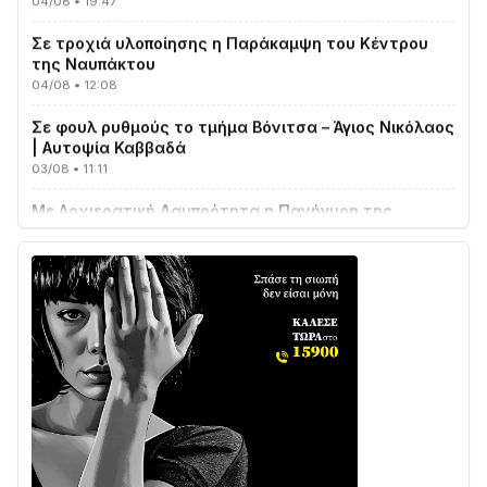
Σε τροχιά υλοποίησης η Παράκαμψη του Κέντρου
της Ναυπάκτου
04/08 • 12:08
Σε φουλ ρυθμούς το τμήμα Βόνιτσα – Άγιος Νικόλαος
| Αυτοψία Καββαδά
03/08 • 11:11
Με Αρχιερατική Λαμπρότητα η Πανήγυρη της
Μεταμορφώσεως του Σωτήρος στο Γολέμι
03/08 • 07:45
Ενισχύεται η Πολιτική Προστασία στο Δήμο Αγρινίου
με δύο νέα υδροφόρα οχήματα
02/08 • 18:26
Διαβάστε την «Ναυπακτία» που κυκλοφορεί
31/07 • 08:16
Δωρίδα για Όλους: «Καμία εκχώρηση των νερών
στην ΕΥΔΑΠ»
28/07 • 21:46