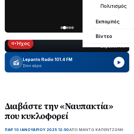
ΣΥΝΕΧΙΖΕΤΑΙ…
Πολιτισμός
Νέα
Εκπομπές
ανάρτηση
του
Βίντεο
Ανδρέα
Κωτσανά
Ήχος
Lepanto TV
LIVE
για
τα
Lepanto Radio 101.4 FM
▶
μεγάλα
Στον αέρα
έργα
του
Δήμου
Διαβάστε την «Ναυπακτία»
που κυκλοφορεί
ΠΑΡ 10 ΙΑΝΟΥΑΡΊΟΥ 2025 12:50
ΑΠΌ ΜΑΝΤΩ ΚΑΠΕΝΤΖΩΝΗ