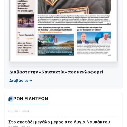
Διαβάστε την «Ναυπακτία» που κυκλοφορεί
Γιορτή της Τράτας 2026 | Ερατεινή Δωρίδας:
Παράδοση, Χορός & Γλέντι!
08/08 • 12:01
ΡΟΗ ΕΙΔΗΣΕΩΝ
ΤΟ ΠΑΡΤΥ ΣΥΝΕΧΙΖΕΤΑΙ…
05/08 • 08:41
Στο σκοτάδι μεγάλο μέρος στο Λυγιά Ναυπάκτου
04/08 • 19:47