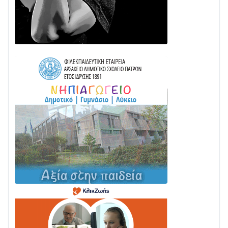
Διαβάστε την «Ναυπακτία» που κυκλοφορεί
24/07 • 11:31
Γιορτή της Τράτας 2026 | Ερατεινή Δωρίδας:
Παράδοση, Χορός & Γλέντι!
08/08 • 12:01
ΤΟ ΠΑΡΤΥ ΣΥΝΕΧΙΖΕΤΑΙ…
05/08 • 08:41
Στο σκοτάδι μεγάλο μέρος στο Λυγιά Ναυπάκτου
04/08 • 19:47
Σε τροχιά υλοποίησης η Παράκαμψη του Κέντρου
της Ναυπάκτου
04/08 • 12:08
Σε φουλ ρυθμούς το τμήμα Βόνιτσα – Άγιος Νικόλαος
| Αυτοψία Καββαδά
03/08 • 11:11
Με Αρχιερατική Λαμπρότητα η Πανήγυρη της
Μεταμορφώσεως του Σωτήρος στο Γολέμι