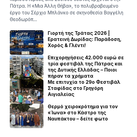
Πάτρα. Η «Μια Άλλη Θήβα», το πολυβραβευμένο
έργο του Σέρχιο Μπλάνκο σε σκηνοθεσία Βαγγέλη
Θεοδωρόπ…
Γιορτή της Τράτας 2026 |
Ερατεινή Δωρίδας: Παράδοση,
Χορός & Γλέντι!
Επιχορηγήσεις 42.000 ευρώ σε
τρία φεστιβάλ της Πάτρας και
της Δυτικής Ελλάδας – Ποιοι
πήραν τα χρήματα
Με επιτυχία το 29ο Φεστιβάλ
Σταφίδας στο Γρηγόρη
Aιγιαλείας
Θερμό χειροκρότημα για τον
«Ίωνα» στο Κάστρο της
Ναυπάκτου – δείτε φωτο