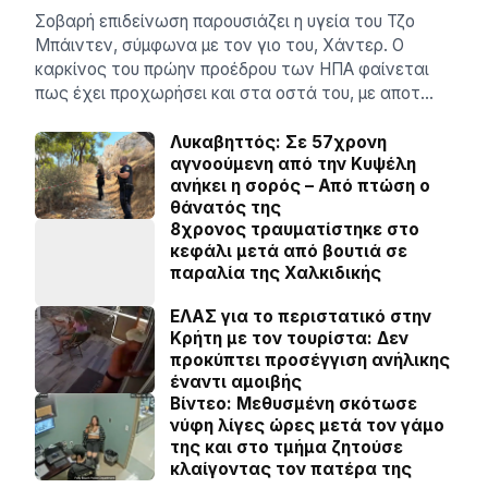
Σοβαρή επιδείνωση παρουσιάζει η υγεία του Τζο
Μπάιντεν, σύμφωνα με τον γιο του, Χάντερ. Ο
καρκίνος του πρώην προέδρου των ΗΠΑ φαίνεται
πως έχει προχωρήσει και στα οστά του, με αποτ…
Λυκαβηττός: Σε 57χρονη
αγνοούμενη από την Κυψέλη
ανήκει η σορός – Από πτώση ο
θάνατός της
8χρονος τραυματίστηκε στο
κεφάλι μετά από βουτιά σε
παραλία της Χαλκιδικής
ΕΛΑΣ για το περιστατικό στην
Κρήτη με τον τουρίστα: Δεν
προκύπτει προσέγγιση ανήλικης
έναντι αμοιβής
Βίντεο: Μεθυσμένη σκότωσε
νύφη λίγες ώρες μετά τον γάμο
της και στο τμήμα ζητούσε
κλαίγοντας τον πατέρα της