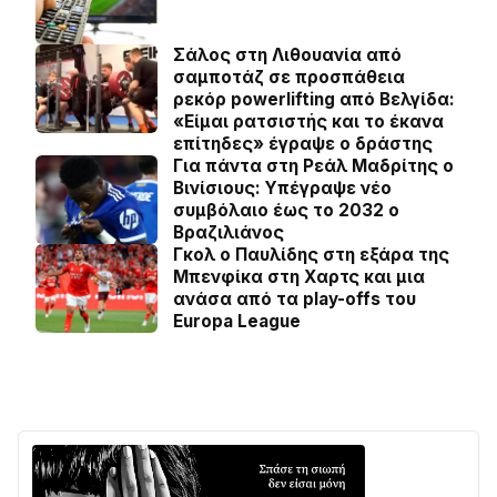
Σάλος στη Λιθουανία από
σαμποτάζ σε προσπάθεια
ρεκόρ powerlifting από Βελγίδα:
«Είμαι ρατσιστής και το έκανα
επίτηδες» έγραψε ο δράστης
Για πάντα στη Ρεάλ Μαδρίτης ο
Βινίσιους: Yπέγραψε νέο
συμβόλαιο έως το 2032 ο
Βραζιλιάνος
Γκολ ο Παυλίδης στη εξάρα της
Μπενφίκα στη Χαρτς και μια
ανάσα από τα play-offs του
Europa League