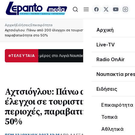
Αρχική
Ειδήσεις
Επικαιρότητα
Αρχική
Αχτσιόγλου: Πάνω από 200 έλεγχοι σε τουριστικές περιοχές,
παραβατικότητα στο 50%
Live-TV
οτάδι μεγάλο μέρος στο Λυγιά Ναυπάκτου
ΤΕΛΕΥΤΑΙΑ
12:08
Σε τροχιά υλοποίησης η Πα
Radio OnAir
Ναυπακτία pre
Αχτσιόγλου: Πάνω από 200
Ειδήσεις
έλεγχοι σε τουριστικές
Επικαιρότητα
περιοχές, παραβατικότητα στο
Τοπικά
50%
Αθλητικά