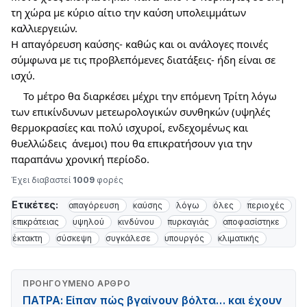
τη χώρα με κύριο αίτιο την καύση υπολειμμάτων 
καλλιεργειών.
Η 
απαγόρευση καύσης- καθώς και οι ανάλογες ποινές 
σύμφωνα με τις προβλεπόμενες διατάξεις- ήδη είναι σε 
ισχύ.  
Το μέτρο θα διαρκέσει μέχρι την επόμενη Τρίτη λόγω 
των επικίνδυνων μετεωρολογικών συνθηκών (υψηλές 
θερμοκρασίες και πολύ ισχυροί, ενδεχομένως και 
θυελλώδεις  άνεμοι) που θα επικρατήσουν για την 
παραπάνω χρονική περίοδο.
Έχει διαβαστεί
1009
φορές
Ετικέτες:
απαγόρευση
καύσης
λόγω
όλες
περιοχές
επικράτειας
υψηλού
κινδύνου
πυρκαγιάς
αποφασίστηκε
έκτακτη
σύσκεψη
συγκάλεσε
υπουργός
κλιματικής
ΠΡΟΗΓΟΎΜΕΝΟ ΆΡΘΡΟ
ΠΑΤΡΑ: Είπαν πώς βγαίνουν βόλτα… και έχουν