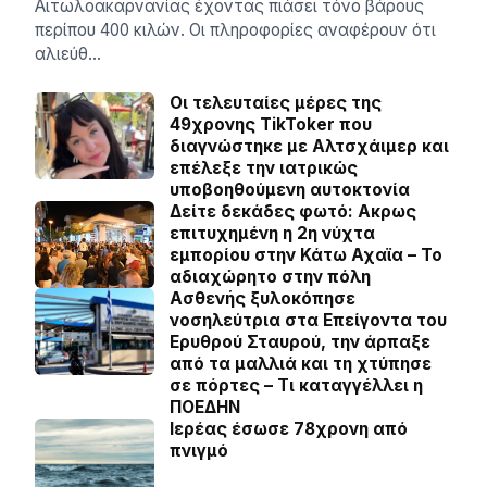
Αιτωλοακαρνανίας έχοντας πιάσει τόνο βάρους
περίπου 400 κιλών. Οι πληροφορίες αναφέρουν ότι
αλιεύθ…
Οι τελευταίες μέρες της
49χρονης TikToker που
διαγνώστηκε με Αλτσχάιμερ και
επέλεξε την ιατρικώς
υποβοηθούμενη αυτοκτονία
Δείτε δεκάδες φωτό: Ακρως
επιτυχημένη η 2η νύχτα
εμπορίου στην Κάτω Αχαϊα – Το
αδιαχώρητο στην πόλη
Ασθενής ξυλοκόπησε
νοσηλεύτρια στα Επείγοντα του
Ερυθρού Σταυρού, την άρπαξε
από τα μαλλιά και τη χτύπησε
σε πόρτες – Τι καταγγέλλει η
ΠΟΕΔΗΝ
Ιερέας έσωσε 78χρονη από
πνιγμό