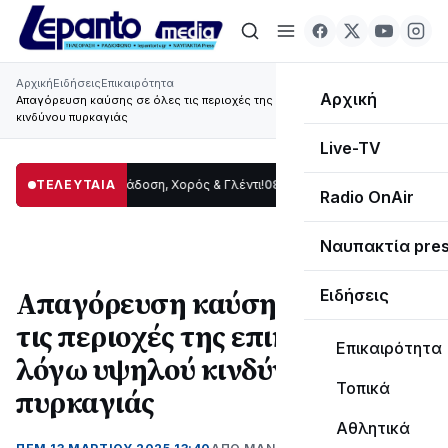
Αρχική
Ειδήσεις
Επικαιρότητα
Αρχική
Απαγόρευση καύσης σε όλες τις περιοχές της επικράτειας λόγω υψηλού
κινδύνου πυρκαγιάς
Live-TV
Δωρίδας: Παράδοση, Χορός & Γλέντι!
ΤΕΛΕΥΤΑΙΑ
08:41
ΤΟ ΠΑΡΤΥ ΣΥΝΕΧΙΖΕΤΑΙ…
19:47
Radio OnAir
Ναυπακτία pre
Απαγόρευση καύσης σε όλες
Ειδήσεις
τις περιοχές της επικράτειας
Επικαιρότητα
λόγω υψηλού κινδύνου
Τοπικά
πυρκαγιάς
Αθλητικά