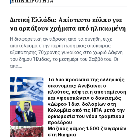
ΕΠΙΚΑΙΡΟΤΗΤΑ
Δυτική Ελλάδα: Απίστευτο κόλπο για
να αρπάξουν χρήματα από ηλικιωμένη
Η διαφορετική αντίδραση από τα συνήθη, είχε
αποτέλεσμα στην περίπτωση μιας απόπειρας
εξαπάτησης 70χρονης γυναίκας στο χωριό Δάφνη
του δήμου Ήλιδας, το μεσημέρι του Σαββάτου. Οι
απα…
Τα δύο πρόσωπα της ελληνικής
οικονομίας: Aνεβαίνει ο
πλούτος, πέφτει η αποταμίευση
και «φουσκώνει» ο δανεισμός
«Δώρο» 1 δισ. δολαρίων στη
Κολομβία από τις ΗΠΑ μετά την
ορκωμοσία του νέου τραμπικού
προέδρου
Μαζικός γάμος 1.500 ζευγαριών
στη Νιγηρία