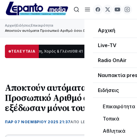
Αρχική
Ειδήσεις
Επικαιρότητα
Αρχική
Αποκτούν αυτόματα Προσωπικό Αριθμό όσοι δεν εξέδωσαν μόνοι τους
Live-TV
ας: Παράδοση, Χορός & Γλέντι!
ΤΕΛΕΥΤΑΙΑ
08:41
ΤΟ ΠΑΡΤΥ ΣΥΝΕΧΙΖΕΤΑΙ…
19:47
Στο 
Radio OnAir
Ναυπακτία pre
Αποκτούν αυτόματα
Ειδήσεις
Προσωπικό Αριθμό όσοι δεν
εξέδωσαν μόνοι τους
Επικαιρότητα
Τοπικά
ΠΑΡ 07 ΝΟΕΜΒΡΊΟΥ 2025 21:37
ΑΠΌ LEPANTO RTV
Αθλητικά