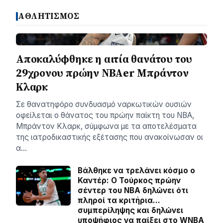
ΑΘΛΗΤΙΣΜΟΣ
Αποκαλύφθηκε η αιτία θανάτου του
29χρονου πρώην NBAer Μπράντον
Κλαρκ
Σε θανατηφόρο συνδυασμό ναρκωτικών ουσιών
οφείλεται ο θάνατος του πρώην παίκτη του NBA,
Μπράντον Κλαρκ, σύμφωνα με τα αποτελέσματα
της ιατροδικαστικής εξέτασης που ανακοίνωσαν οι
α…
Βάλθηκε να τρελάνει κόσμο ο
Καντέρ: Ο Τούρκος πρώην
σέντερ του NBA δηλώνει ότι
πληροί τα κριτήρια…
συμπερίληψης και δηλώνει
υποψήφιος να παίξει στο WNBA