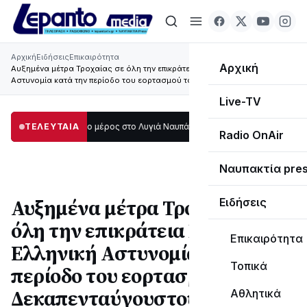
Αρχική
Ειδήσεις
Επικαιρότητα
Αρχική
Αυξημένα μέτρα Τροχαίας σε όλη την επικράτεια λαμβάνει η Ελληνική
Αστυνομία κατά την περίοδο του εορτασμού του Δεκαπενταύγουστου
Live-TV
τάδι μεγάλο μέρος στο Λυγιά Ναυπάκτου
ΤΕΛΕΥΤΑΙΑ
12:08
Σε τροχιά υλοποίησης η Πα
Radio OnAir
Ναυπακτία pre
Αυξημένα μέτρα Τροχαίας σε
Ειδήσεις
όλη την επικράτεια λαμβάνει η
Επικαιρότητα
Ελληνική Αστυνομία κατά την
Τοπικά
περίοδο του εορτασμού του
Δεκαπενταύγουστου
Αθλητικά