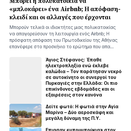
Μπορεί η πολυκατοικία να
«μπλοκάρει» ένα Airbnb; Η απόφαση-
κλειδί και οι αλλαγές που έρχονται
Μπορούν τελικά οι ιδιοκτήτες μιας πολυκατοικίας
να απαγορεύσουν τη λειτουργία ενός Αirbnb; Η
πρόσφατη απόφαση του Πρωτοδικείου της Αθήνας
επανέφερε στο προσκήνιο το ερώτημα που απα…
Άγιος Στέφανος: Έπαθε
ηλεκτροπληξία ενώ έκλεβε
καλώδια – Τον παράτησαν νεκρό
σε αυτοκίνητο οι συνεργοί του
Πυρκαγιές στην Ελλάδα: Οι πιο
επικίνδυνες εβδομάδες και οι
εξαιρέσεις στον κανόνα
Δείτε φωτό: Η φωτιά στην Αγία
Μαρίνα – Δύο αεροσκάφη και
μεγάλη δύναμη της Π.Υ.
Επιασαν «µπουµπούκια» στον