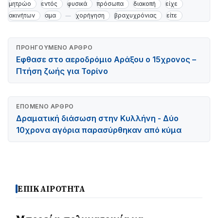
μητρώο
εντός
φυσικά
πρόσωπα
διακοπή
είχε
ακινήτων
αμα
χορήγηση
βραχυχρόνιας
είτε
ΠΡΟΗΓΟΎΜΕΝΟ ΆΡΘΡΟ
Εφθασε στο αεροδρόμιο Αράξου ο 15χρονος –
Πτήση ζωής για Τορίνο
ΕΠΌΜΕΝΟ ΆΡΘΡΟ
Δραματική διάσωση στην Κυλλήνη - Δύο
10χρονα αγόρια παρασύρθηκαν από κύμα
ΕΠΙΚΑΙΡΟΤΗΤΑ