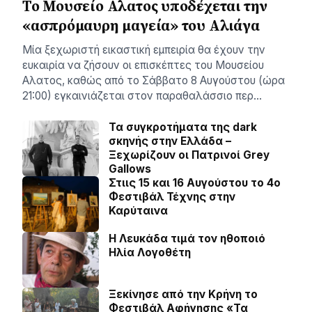
Το Μουσείο Αλατος υποδέχεται την
«ασπρόμαυρη μαγεία» του Αλιάγα
Μία ξεχωριστή εικαστική εμπειρία θα έχουν την
ευκαιρία να ζήσουν οι επισκέπτες του Μουσείου
Αλατος, καθώς από το Σάββατο 8 Αυγούστου (ώρα
21:00) εγκαινιάζεται στον παραθαλάσσιο περ…
Τα συγκροτήματα της dark
σκηνής στην Ελλάδα –
Ξεχωρίζουν οι Πατρινοί Grey
Gallows
Στιις 15 και 16 Αυγούστου το 4ο
Φεστιβάλ Τέχνης στην
Καρύταινα
Η Λευκάδα τιμά τον ηθοποιό
Ηλία Λογοθέτη
Ξεκίνησε από την Κρήνη το
Φεστιβάλ Αφήγησης «Τα