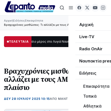
Αρχική
Ειδήσεις
Επικαιρότητα
Αρχική
Βραχυχρόνιες μισθώσεις: Τι αλλάζει με τους ΑΜΑ στο νέο πλαίσιο
Live-TV
σκοτάδι μεγάλο μέρος στο Λυγιά Ναυπάκτου
ΤΕΛΕΥΤΑΙΑ
12:08
Σε τροχιά υλοποίησης η
Radio OnAir
Ναυπακτία pre
Βραχυχρόνιες μισθώσεις: Τι
Ειδήσεις
αλλάζει με τους ΑΜΑ στο νέο
πλαίσιο
Επικαιρότητα
Τοπικά
ΔΕΥ 28 ΙΟΥΛΊΟΥ 2025 10:15
ΑΠΌ ΜΑΝΤΩ ΚΑΠΕΝΤΖΩΝΗ
Αθλητικά