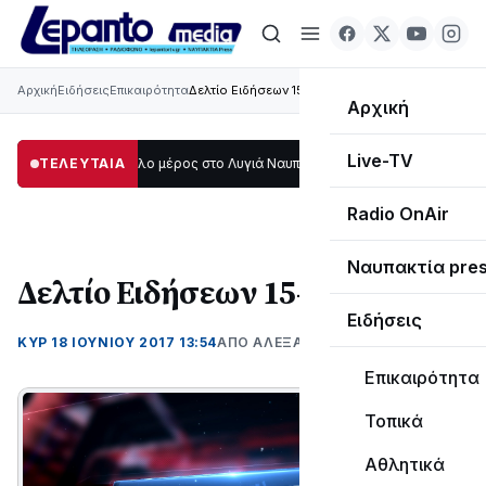
Αρχική
Ειδήσεις
Επικαιρότητα
Δελτίο Ειδήσεων 15-06-2017
Αρχική
Live-TV
σκοτάδι μεγάλο μέρος στο Λυγιά Ναυπάκτου
ΤΕΛΕΥΤΑΙΑ
12:08
Σε τροχιά υλοποίησης η
Radio OnAir
Ναυπακτία pre
Δελτίο Ειδήσεων 15-06-2017
Ειδήσεις
ΚΥΡ 18 ΙΟΥΝΊΟΥ 2017 13:54
ΑΠΌ ΑΛΈΞΑΝΔΡΟΣ ΚΟΓΚΌΛΗΣ
Επικαιρότητα
Τοπικά
Αθλητικά