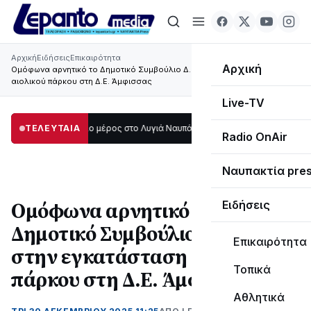
Αρχική
Ειδήσεις
Επικαιρότητα
Αρχική
Ομόφωνα αρνητικό το Δημοτικό Συμβούλιο Δ. Δελφών στην εγκατάσταση
αιολικού πάρκου στη Δ.Ε. Άμφισσας
Live-TV
οτάδι μεγάλο μέρος στο Λυγιά Ναυπάκτου
ΤΕΛΕΥΤΑΙΑ
12:08
Σε τροχιά υλοποίησης η Πα
Radio OnAir
Ναυπακτία pre
Ομόφωνα αρνητικό το
Ειδήσεις
Δημοτικό Συμβούλιο Δ. Δελφών
Επικαιρότητα
στην εγκατάσταση αιολικού
Τοπικά
πάρκου στη Δ.Ε. Άμφισσας
Αθλητικά