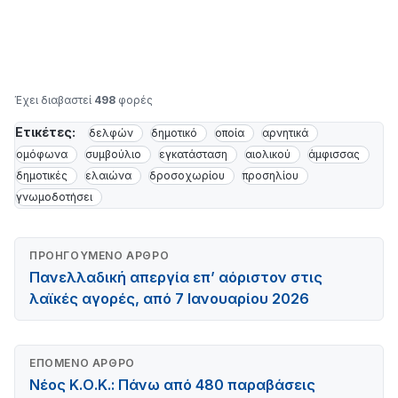
Έχει διαβαστεί
498
φορές
Ετικέτες:
δελφών
δημοτικό
οποία
αρνητικά
ομόφωνα
συμβούλιο
εγκατάσταση
αιολικού
άμφισσας
δημοτικές
ελαιώνα
δροσοχωρίου
προσηλίου
γνωμοδοτήσει
ΠΡΟΗΓΟΎΜΕΝΟ ΆΡΘΡΟ
Πανελλαδική απεργία επ’ αόριστον στις
λαϊκές αγορές, από 7 Ιανουαρίου 2026
ΕΠΌΜΕΝΟ ΆΡΘΡΟ
Νέος Κ.Ο.Κ.: Πάνω από 480 παραβάσεις