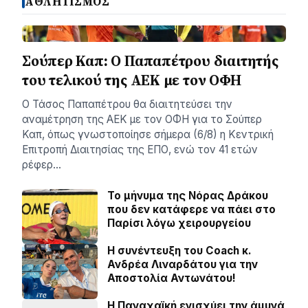
ΑΘΛΗΤΙΣΜΟΣ
Σούπερ Καπ: Ο Παπαπέτρου διαιτητής
του τελικού της ΑΕΚ με τον ΟΦΗ
Ο Τάσος Παπαπέτρου θα διαιτητεύσει την
αναμέτρηση της ΑΕΚ με τον ΟΦΗ για το Σούπερ
Καπ, όπως γνωστοποίησε σήμερα (6/8) η Κεντρική
Επιτροπή Διαιτησίας της ΕΠΟ, ενώ τον 41 ετών
ρέφερ…
Το μήνυμα της Νόρας Δράκου
που δεν κατάφερε να πάει στο
Παρίσι λόγω χειρουργείου
H συνέντευξη του Coach κ.
Ανδρέα Λιναρδάτου για την
Αποστολία Αντωνάτου!
Η Παναχαϊκή ενισχύει την άμυνά