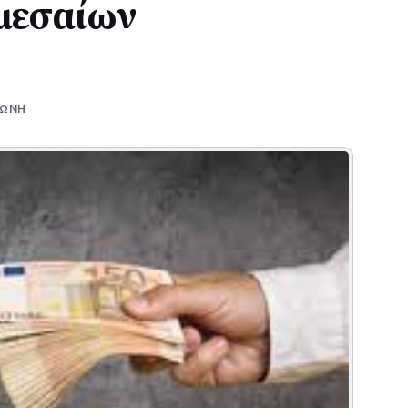
μεσαίων
ΖΩΝΗ