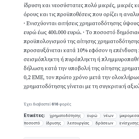
ίδρυση και νεοσύστατες πολύ μικρές, μικρές κα
όρους και τις προϋποθέσεις που ορίζει η ανα
· Ενισχύονται αιτήσεις χρηματοδότησης ύψου
ευρώ έως 400.000 ευρώ. · Το ποσοστό δημόσι
προϋπολογισμού της αίτησης χρηματοδότησης.
προσαυξάνεται κατά 10% εφόσον η επένδυση
σεισμόπληκτη ή πυρόπληκτη ή πλημμυροπαθή π
δήλωση κατά την υποβολή της αίτησης χρημα
0,2 ΕΜΕ, τον πρώτο χρόνο μετά την ολοκλήρωσ
χρηματοδότησης γίνεται με τη συγκριτική αξι
Έχει διαβαστεί
616
φορές
Ετικέτες:
χρηματοδότησης
ευρώ
νέων
μικρομεσ
ποσοστό
ίδρυσης
λειτουργίας
δράσεων
ενίσχυσης