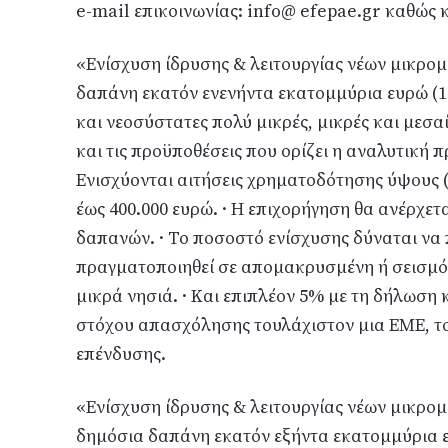
e-mail επικοινωνίας: info@ efepae.gr καθώς 
«Ενίσχυση ίδρυσης & λειτουργίας νέων μικρο
δαπάνη εκατόν ενενήντα εκατομμύρια ευρώ (190
και νεοσύστατες πολύ μικρές, μικρές και μεσαί
και τις προϋποθέσεις που ορίζει η αναλυτική 
Ενισχύονται αιτήσεις χρηματοδότησης ύψους 
έως 400.000 ευρώ. · Η επιχορήγηση θα ανέρχε
δαπανών. · Το ποσοστό ενίσχυσης δύναται να
πραγματοποιηθεί σε απομακρυσμένη ή σεισμό
μικρά νησιά. · Και επιπλέον 5% με τη δήλωση
στόχου απασχόλησης τουλάχιστον μια ΕΜΕ, τ
επένδυσης.
«Ενίσχυση ίδρυσης & λειτουργίας νέων μικρο
δημόσια δαπάνη εκατόν εξήντα εκατομμύρια ευρ