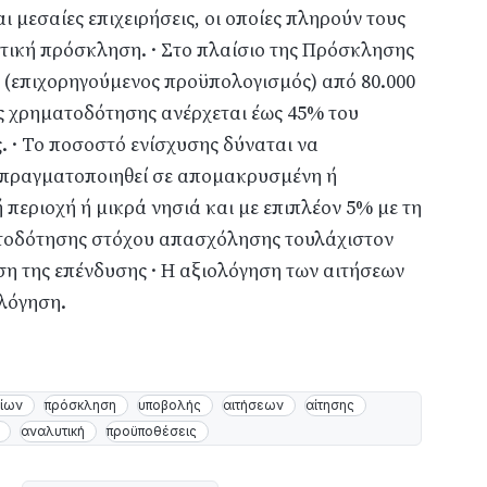
ι μεσαίες επιχειρήσεις, οι οποίες πληρούν τους
λυτική πρόσκληση. · Στο πλαίσιο της Πρόσκλησης
ς (επιχορηγούμενος προϋπολογισμός) από 80.000
ας χρηματοδότησης ανέρχεται έως 45% του
 · Το ποσοστό ενίσχυσης δύναται να
 πραγματοποιηθεί σε απομακρυσμένη ή
εριοχή ή μικρά νησιά και με επιπλέον 5% με τη
τοδότησης στόχου απασχόλησης τουλάχιστον
η της επένδυσης · Η αξιολόγηση των αιτήσεων
ολόγηση.
αίων
πρόσκληση
υποβολής
αιτήσεων
αίτησης
αναλυτική
προϋποθέσεις