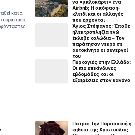
να «μπλοκάρει» ένα
Airbnb; Η απόφαση-
ταθεί κατά
κλειδί και οι αλλαγές
 τουριστικές
που έρχονται
Άγιος Στέφανος: Έπαθε
ευφάνταστες
ηλεκτροπληξία ενώ
έκλεβε καλώδια – Τον
παράτησαν νεκρό σε
αυτοκίνητο οι συνεργοί
του
Πυρκαγιές στην Ελλάδα:
Οι πιο επικίνδυνες
εβδομάδες και οι
εξαιρέσεις στον κανόνα
Πάτρα: Την Παρασκευή η
ό
κηδεία της Χριστούλας