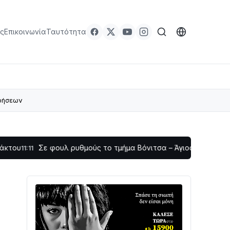
ς
Επικοινωνία
Ταυτότητα
ιρήσεων
Σε φουλ ρυθμούς το τμήμα Βόνιτσα – Άγιος Νικόλαος | Αυτοψ