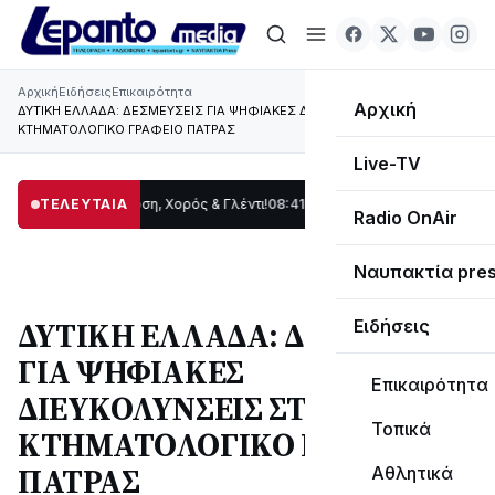
Αρχική
Ειδήσεις
Επικαιρότητα
Αρχική
ΔΥΤΙΚΗ ΕΛΛΑΔΑ: ΔΕΣΜΕΥΣΕΙΣ ΓΙΑ ΨΗΦΙΑΚΕΣ ΔΙΕΥΚΟΛΥΝΣΕΙΣ ΣΤΟ
ΚΤΗΜΑΤΟΛΟΓΙΚΟ ΓΡΑΦΕΙΟ ΠΑΤΡΑΣ
Live-TV
ίδας: Παράδοση, Χορός & Γλέντι!
ΤΕΛΕΥΤΑΙΑ
08:41
ΤΟ ΠΑΡΤΥ ΣΥΝΕΧΙΖΕΤΑΙ…
19:47
Στο
Radio OnAir
Ναυπακτία pre
ΔΥΤΙΚΗ ΕΛΛΑΔΑ: ΔΕΣΜΕΥΣΕΙΣ
Ειδήσεις
ΓΙΑ ΨΗΦΙΑΚΕΣ
Επικαιρότητα
ΔΙΕΥΚΟΛΥΝΣΕΙΣ ΣΤΟ
Τοπικά
ΚΤΗΜΑΤΟΛΟΓΙΚΟ ΓΡΑΦΕΙΟ
ΠΑΤΡΑΣ
Αθλητικά