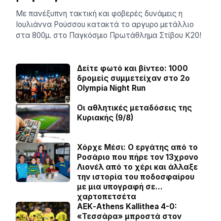
Με πανέξυπνη τακτική και φοβερές δυνάμεις η
Ιουλιάννα Ρούσσου κατακτά το αργυρο μετάλλιο
στα 800μ. στο Παγκόσμιο Πρωτάθλημα Στίβου Κ20!
Δείτε φωτό και βίντεο: 1000
δρομείς συμμετείχαν στο 2ο
Olympia Night Run
Οι αθλητικές μεταδόσεις της
Κυριακής (9/8)
Χόρχε Μέσι: Ο εργάτης από το
Ροσάριο που πήρε τον 13χρονο
Λιονέλ από το χέρι και άλλαξε
την ιστορία του ποδοσφαίρου
με μια υπογραφή σε…
χαρτοπετσέτα
ΑΕΚ-Athens Kallithea 4-0:
«Τεσσάρα» μπροστά στον