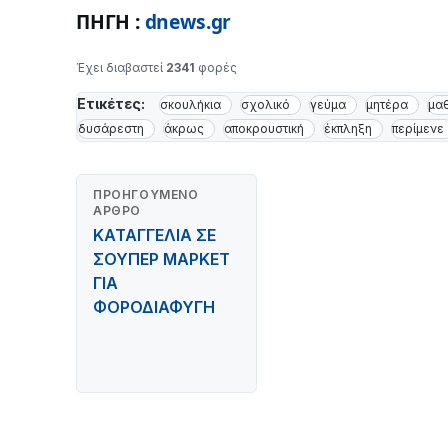
ΠΗΓΗ :
dnews.gr
Έχει διαβαστεί
2341
φορές
Ετικέτες:
σκουλήκια
σχολικό
γεύμα
μητέρα
μα
δυσάρεστη
άκρως
αποκρουστική
έκπληξη
περίμενε
ΠΡΟΗΓΟΎΜΕΝΟ
ΆΡΘΡΟ
ΚΑΤΑΓΓΕΛΙΑ ΣΕ
ΣΟΥΠΕΡ ΜΑΡΚΕΤ
ΓΙΑ
ΦΟΡΟΔΙΑΦΥΓΗ