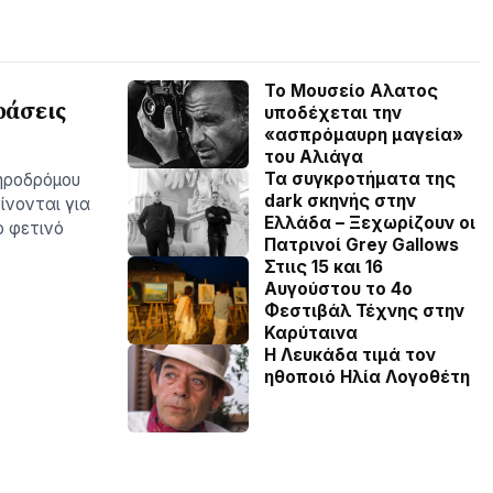
Το Μουσείο Αλατος
ράσεις
υποδέχεται την
«ασπρόμαυρη μαγεία»
του Αλιάγα
Τα συγκροτήματα της
ηροδρόμου
dark σκηνής στην
ίνονται για
Ελλάδα – Ξεχωρίζουν οι
ο φετινό
Πατρινοί Grey Gallows
Στιις 15 και 16
Αυγούστου το 4ο
Φεστιβάλ Τέχνης στην
Καρύταινα
Η Λευκάδα τιμά τον
ηθοποιό Ηλία Λογοθέτη