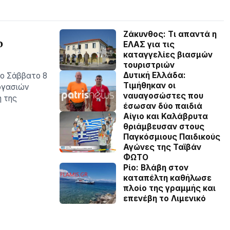
Ζάκυνθος: Τι απαντά η
ο
ΕΛΑΣ για τις
καταγγελίες βιασμών
τουριστριών
Δυτική Ελλάδα:
το Σάββατο 8
Τιµήθηκαν οι
ργασιών
ναυαγοσώστες που
η της
έσωσαν δύο παιδιά
Αίγιο και Καλάβρυτα
θριάμβευσαν στους
Παγκόσμιους Παιδικούς
Αγώνες της Ταϊβάν
ΦΩΤΟ
Ρίο: Βλάβη στον
καταπέλτη καθήλωσε
πλοίο της γραμμής και
επενέβη το Λιμενικό