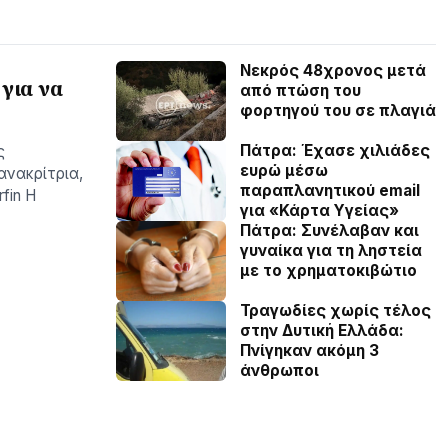
Νεκρός 48χρονος μετά
για να
από πτώση του
φορτηγού του σε πλαγιά
Πάτρα: Έχασε χιλιάδες
ς
ευρώ μέσω
ανακρίτρια,
παραπλανητικού email
fin Η
για «Κάρτα Υγείας»
Πάτρα: Συνέλαβαν και
γυναίκα για τη ληστεία
με το χρηματοκιβώτιο
Τραγωδίες χωρίς τέλος
στην Δυτική Ελλάδα:
Πνίγηκαν ακόμη 3
άνθρωποι