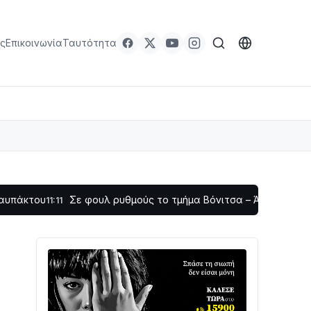
ς
Επικοινωνία
Ταυτότητα
Σε φουλ ρυθμούς το τμήμα Βόνιτσα – Άγιος Νικόλαος | Αυτοψ
1