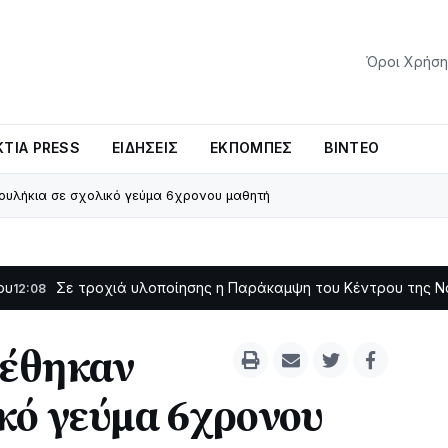
Όροι Χρήση
ΤΊΑ PRESS
ΕΙΔΉΣΕΙΣ
ΕΚΠΟΜΠΈΣ
ΒΊΝΤΕΟ
ουλήκια σε σχολικό γεύμα 6χρονου μαθητή
ροχιά υλοποίησης η Παράκαμψη του Κέντρου της Ναυπάκτου
11:1
ρέθηκαν
κό γεύμα 6χρονου