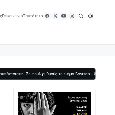
ς
Επικοινωνία
Ταυτότητα
Σε φουλ ρυθμούς το τμήμα Βόνιτσα – Άγιος Νικόλαος | Αυτ
1:11