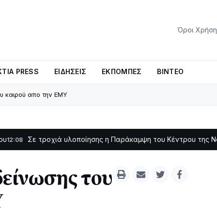
Όροι Χρήση
ΤΊΑ PRESS
ΕΙΔΉΣΕΙΣ
ΕΚΠΟΜΠΈΣ
ΒΊΝΤΕΟ
ου καιρού απο την ΕΜΥ
 τροχιά υλοποίησης η Παράκαμψη του Κέντρου της Ναυπάκτου
1
δείνωσης του
Υ