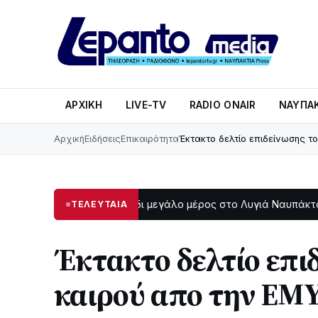
ΑΡΧΙΚΉ
LIVE-TV
RADIO ONAIR
ΝΑΥΠΑΚ
Αρχική
Ειδήσεις
Επικαιρότητα
Έκτακτο δελτίο επιδείνωσης τ
Στο σκοτάδι μεγάλο μέρος στο Λυγιά Ναυπάκτου
Σε
ΤΕΛΕΥΤΑΙΑ
19:47
12:08
Έκτακτο δελτίο επι
καιρού απο την ΕΜ