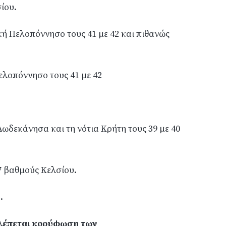
ίου.
ική Πελοπόννησο τους 41 με 42 και πιθανώς
ελοπόννησο τους 41 με 42
 Δωδεκάνησα και τη νότια Κρήτη τους 39 με 40
7 βαθμούς Κελσίου.
.
βλέπεται κορύφωση των