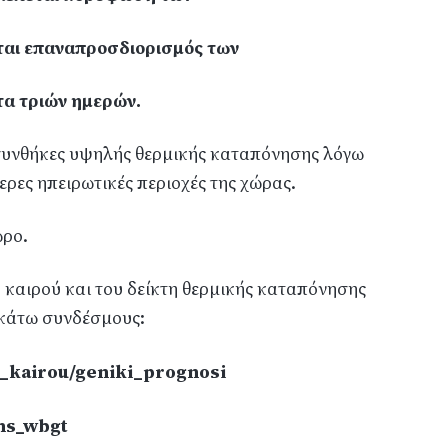
ται επαναπροσδιορισμός των
τα τριών ημερών.
συνθήκες υψηλής θερμικής καταπόνησης λόγω
ερες ηπειρωτικές περιοχές της χώρας.
ωρο.
υ καιρού και του δείκτη θερμικής καταπόνησης
κάτω συνδέσμους:
a_kairou/geniki_prognosi
ths_wbgt