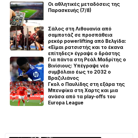
Οι αθλητικές μεταδόσεις της
Παρασκευής (7/8)
Σάλος στη Λιθουανία από
σαμποτάζ σε προσπάθεια
ρεκόρ powerlifting από Βελγίδα:
«Είμαι ρατσιστής και το έκανα
επίτηδες» έγραψε ο δράστης
Για πάντα στη Ρεάλ Μαδρίτης ο
Βινίσιους: Yπέγραψε νέο
συμβόλαιο έως το 2032 ο
Βραζιλιάνος
Γκολ ο Παυλίδης στη εξάρα της
Μπενφίκα στη Χαρτς και μια
ανάσα από τα play-offs του
Europa League