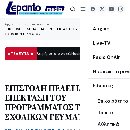
Αρχική
Ειδήσεις
Επικαιρότητα
Αρχική
ΕΠΙΣΤΟΛΗ ΠΕΛΕΤΙΔΗ ΓΙΑ ΤΗΝ ΕΠΕΚΤΑΣΗ ΤΟΥ ΠΡΟΓΡΑΜΜΑΤΟΣ ΤΩΝ
ΣΧΟΛΙΚΩΝ ΓΕΥΜΑΤΩΝ
Live-TV
σκοτάδι μεγάλο μέρος στο Λυγιά Ναυπάκτου
ΤΕΛΕΥΤΑΙΑ
12:08
Σε τροχιά υλοποίησης η
Radio OnAir
Ναυπακτία pre
ΕΠΙΣΤΟΛΗ ΠΕΛΕΤΙΔΗ ΓΙΑ ΤΗΝ
Ειδήσεις
ΕΠΕΚΤΑΣΗ ΤΟΥ
Επικαιρότητα
ΠΡΟΓΡΑΜΜΑΤΟΣ ΤΩΝ
Τοπικά
ΣΧΟΛΙΚΩΝ ΓΕΥΜΑΤΩΝ
Αθλητικά