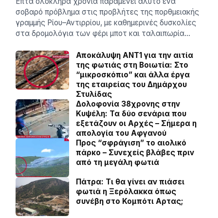
Επτά ολόκληρα χρόνια παραμένει άλυτο ένα
σοβαρό πρόβλημα στις προβλήτες της πορθμειακής
γραμμής Ρίου–Αντιρρίου, με καθημερινές δυσκολίες
στα δρομολόγια των φέρι μποτ και ταλαιπωρία…
Αποκάλυψη ΑΝΤ1 για την αιτία
της φωτιάς στη Βοιωτία: Στο
“μικροσκόπιο” και άλλα έργα
της εταιρείας του Δημάρχου
Στυλίδας
Δολοφονία 38χρονης στην
Κυψέλη: Τα δύο σενάρια που
εξετάζουν οι Αρχές – Σήμερα η
απολογία του Αφγανού
Προς “σφράγιση” το αιολικό
πάρκο – Συνεχείς βλάβες πριν
από τη μεγάλη φωτιά
Πάτρα: Τι θα γίνει αν πιάσει
φωτιά η Ξερόλακκα όπως
συνέβη στο Κομπότι Αρτας;