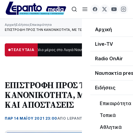
Αρχική
Ειδήσεις
Επικαιρότητα
Αρχική
ΕΠΙΣΤΡΟΦΗ ΠΡΟΣ ΤΗΝ ΚΑΝΟΝΙΚΟΤΗΤΑ, ΜΕ ΤΕΣΤ ΚΑΙ ΑΠΟΣΤΑΣΕΙΣ
Live-TV
 σκοτάδι μεγάλο μέρος στο Λυγιά Ναυπάκτου
ΤΕΛΕΥΤΑΙΑ
12:08
Σε τροχιά υλοποίησης 
Radio OnAir
Ναυπακτία pre
ΕΠΙΣΤΡΟΦΗ ΠΡΟΣ ΤΗΝ
Ειδήσεις
ΚΑΝΟΝΙΚΟΤΗΤΑ, ΜΕ ΤΕΣΤ
ΚΑΙ ΑΠΟΣΤΑΣΕΙΣ
Επικαιρότητα
Τοπικά
ΠΑΡ 14 ΜΑΪΟΥ 2021 23:00
ΑΠΌ LEPANTO RTV
Αθλητικά