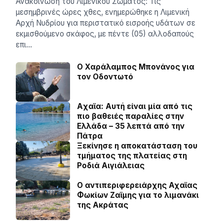
Ανακοίνωση του Λιμενικού Σώματος: Τις
μεσημβρινές ώρες χθες, ενημερώθηκε η Λιμενική
Αρχή Νυδρίου για περιστατικό εισροής υδάτων σε
εκμισθούμενο σκάφος, με πέντε (05) αλλοδαπούς
επι…
Ο Χαράλαμπος Μπονάνος για
τον Οδοντωτό
Aχαϊα: Αυτή είναι μία από τις
πιο βαθειές παραλίες στην
Ελλάδα – 35 λεπτά από την
Πάτρα
Ξεκίνησε η αποκατάσταση του
τμήματος της πλατείας στη
Ροδιά Αιγιάλειας
O αντιπεριφερειάρχης Αχαϊας
Φωκίων Ζαϊμης για το λιμανάκι
της Ακράτας