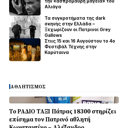
την «ασπρόμαυρη μαγεία» του
Αλιάγα
Τα συγκροτήματα της dark
σκηνής στην Ελλάδα –
Ξεχωρίζουν οι Πατρινοί Grey
Gallows
Στιις 15 και 16 Αυγούστου το 4ο
Φεστιβάλ Τέχνης στην
Καρύταινα
ΑΘΛΗΤΙΣΜΟΣ
Το ΡΑΔΙΟ ΤΑΞΙ Πάτρας 18300 στηρίζει
επίσημα τον Πατρινό αθλητή
Κωνσταντίνο – Αλέξανδρο