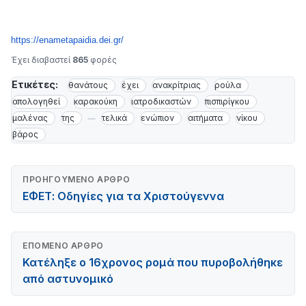
https://enametapaidia.dei.gr/
Έχει διαβαστεί
865
φορές
Ετικέτες:
θανάτους
έχει
ανακρίτριας
ρούλα
απολογηθεί
καρακούκη
ιατροδικαστών
πισπιρίγκου
μαλένας
της
τελικά
ενώπιον
αιτήματα
νίκου
βάρος
ΠΡΟΗΓΟΎΜΕΝΟ ΆΡΘΡΟ
ΕΦΕΤ: Οδηγίες για τα Χριστούγεννα
ΕΠΌΜΕΝΟ ΆΡΘΡΟ
Κατέληξε ο 16χρονος ρομά που πυροβολήθηκε
από αστυνομικό