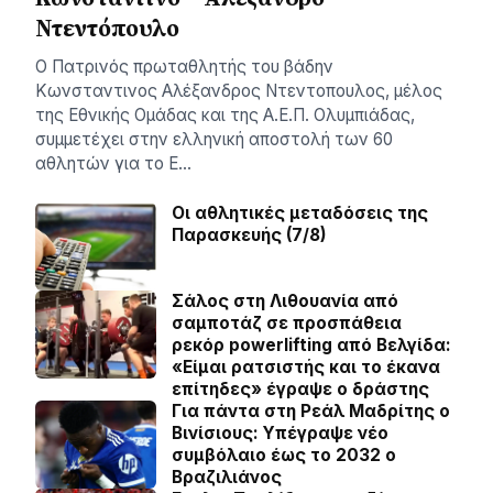
Ντεντόπουλο
Ο Πατρινός πρωταθλητής του βάδην
Κωνσταντινος Αλέξανδρος Ντεντοπουλος, μέλος
της Εθνικής Ομάδας και της Α.Ε.Π. Ολυμπιάδας,
συμμετέχει στην ελληνική αποστολή των 60
αθλητών για το Ε…
Οι αθλητικές μεταδόσεις της
Παρασκευής (7/8)
Σάλος στη Λιθουανία από
σαμποτάζ σε προσπάθεια
ρεκόρ powerlifting από Βελγίδα:
«Είμαι ρατσιστής και το έκανα
επίτηδες» έγραψε ο δράστης
Για πάντα στη Ρεάλ Μαδρίτης ο
Βινίσιους: Yπέγραψε νέο
συμβόλαιο έως το 2032 ο
Βραζιλιάνος