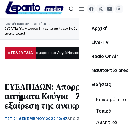
Αρχική
Ειδήσεις
Επικαιρότητα
Αρχική
ΕΥΕΛΠΙΔΩΝ: Απορρίφθηκαν τα αιτήματα Κούγια – Ζήτησε εξαίρεση της
ανακρίτριας!
Live-TV
σκοτάδι μεγάλο μέρος στο Λυγιά Ναυπάκτου
ΤΕΛΕΥΤΑΙΑ
12:08
Σε τροχιά υλοποίησης η 
Radio OnAir
Ναυπακτία pre
ΕΥΕΛΠΙΔΩΝ: Απορρίφθηκαν τα
Ειδήσεις
αιτήματα Κούγια – Ζήτησε
Επικαιρότητα
εξαίρεση της ανακρίτριας!
Τοπικά
ΤΕΤ 21 ΔΕΚΕΜΒΡΊΟΥ 2022 12:47
ΑΠΌ ΣΟΦΙΑ ΚΑΥΚΟΠΟΥΛΟΥ
Αθλητικά