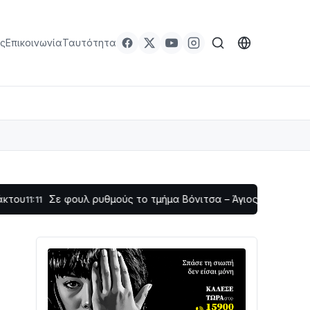
ς
Επικοινωνία
Ταυτότητα
Σε φουλ ρυθμούς το τμήμα Βόνιτσα – Άγιος Νικόλαος | Αυτοψί