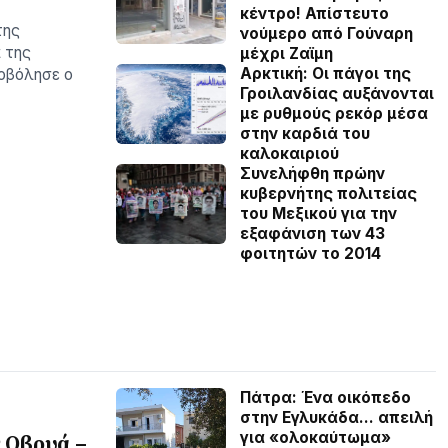
κέντρο! Απίστευτο
της
νούμερο από Γούναρη
 της
μέχρι Ζαϊμη
Αρκτική: Οι πάγοι της
οβόλησε ο
Γροιλανδίας αυξάνονται
με ρυθμούς ρεκόρ μέσα
στην καρδιά του
καλοκαιριού
Συνελήφθη πρώην
κυβερνήτης πολιτείας
του Μεξικού για την
εξαφάνιση των 43
φοιτητών το 2014
Πάτρα: Ένα οικόπεδο
στην Εγλυκάδα… απειλή
για «ολοκαύτωμα»
 Οβρυά –