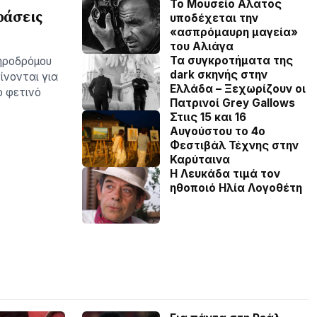
Το Μουσείο Αλατος
ράσεις
υποδέχεται την
«ασπρόμαυρη μαγεία»
του Αλιάγα
Τα συγκροτήματα της
ηροδρόμου
dark σκηνής στην
ίνονται για
Ελλάδα – Ξεχωρίζουν οι
ο φετινό
Πατρινοί Grey Gallows
Στιις 15 και 16
Αυγούστου το 4ο
Φεστιβάλ Τέχνης στην
Καρύταινα
Η Λευκάδα τιμά τον
ηθοποιό Ηλία Λογοθέτη