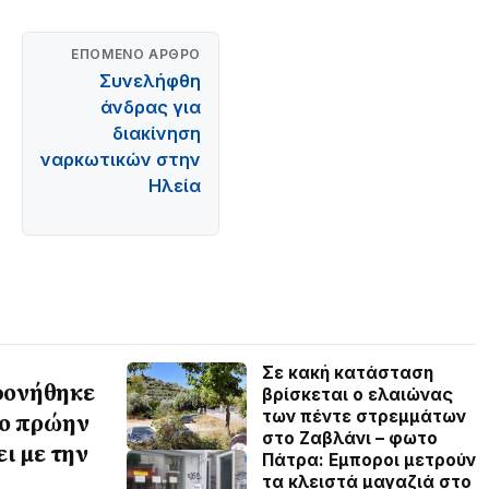
ΕΠΌΜΕΝΟ ΆΡΘΡΟ
Συνελήφθη
άνδρας για
διακίνηση
ναρκωτικών στην
Ηλεία
Σε κακή κατάσταση
φονήθηκε
βρίσκεται ο ελαιώνας
των πέντε στρεμμάτων
 ο πρώην
στο Ζαβλάνι – φωτο
ι με την
Πάτρα: Εμποροι μετρούν
τα κλειστά μαγαζιά στο