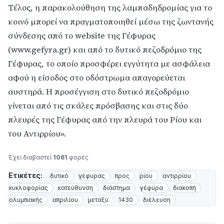
Τέλος, η παρακολούθηση της λαμπαδηδρομίας για το 
κοινό μπορεί να πραγματοποιηθεί μέσω της ζωντανής 
σύνδεσης από το website της Γέφυρας 
(www.gefyra.gr) και από το δυτικό πεζοδρόμιο της 
Γέφυρας, το οποίο προσφέρει εγγύτητα με ασφάλεια 
αφού η είσοδος στο οδόστρωμα απαγορεύεται 
αυστηρά. Η προσέγγιση στο δυτικό πεζοδρόμιο 
γίνεται από τις σκάλες πρόσβασης και στις δύο 
πλευρές της Γέφυρας από την πλευρά του Ρίου και 
του Αντιρρίου».
Έχει διαβαστεί
1061
φορές
Ετικέτες:
δυτικό
γέφυρας
προς
ρίου
αντιρρίου
κυκλοφορίας
κατεύθυνση
διάστημα
γέφυρα
διακοπή
ολυμπιακής
απριλίου
μεταξύ
1430
διέλευση