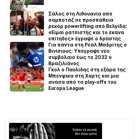
Σάλος στη Λιθουανία από
σαμποτάζ σε προσπάθεια
ρεκόρ powerlifting από Βελγίδα:
«Είμαι ρατσιστής και το έκανα
επίτηδες» έγραψε ο δράστης
Για πάντα στη Ρεάλ Μαδρίτης ο
Βινίσιους: Yπέγραψε νέο
συμβόλαιο έως το 2032 ο
Βραζιλιάνος
Γκολ ο Παυλίδης στη εξάρα της
Μπενφίκα στη Χαρτς και μια
ανάσα από τα play-offs του
Europa League