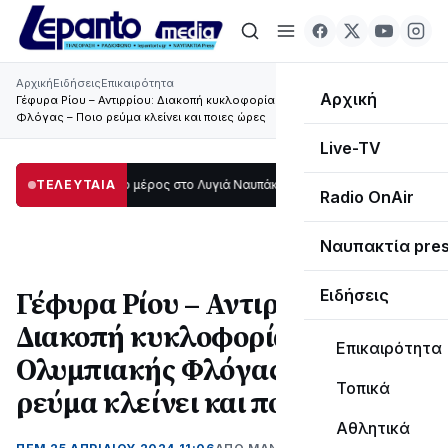
Αρχική
Ειδήσεις
Επικαιρότητα
Αρχική
Γέφυρα Ρίου – Αντιρρίου: Διακοπή κυκλοφορίας λόγω Ολυμπιακής
Φλόγας – Ποιο ρεύμα κλείνει και ποιες ώρες
Live-TV
τάδι μεγάλο μέρος στο Λυγιά Ναυπάκτου
ΤΕΛΕΥΤΑΙΑ
12:08
Σε τροχιά υλοποίησης η Πα
Radio OnAir
Ναυπακτία pre
Γέφυρα Ρίου – Αντιρρίου:
Ειδήσεις
Διακοπή κυκλοφορίας λόγω
Επικαιρότητα
Ολυμπιακής Φλόγας – Ποιο
Τοπικά
ρεύμα κλείνει και ποιες ώρες
Αθλητικά