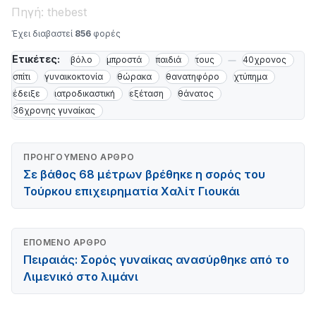
Πηγή: thebest
Έχει διαβαστεί
856
φορές
Ετικέτες:
βόλο
μπροστά
παιδιά
τους
40χρονος
σπίτι
γυναικοκτονία
θώρακα
θανατηφόρο
χτύπημα
έδειξε
ιατροδικαστική
εξέταση
θάνατος
36χρονης γυναίκας
ΠΡΟΗΓΟΎΜΕΝΟ ΆΡΘΡΟ
Σε βάθος 68 μέτρων βρέθηκε η σορός του
Τούρκου επιχειρηματία Χαλίτ Γιουκάι
ΕΠΌΜΕΝΟ ΆΡΘΡΟ
Πειραιάς: Σορός γυναίκας ανασύρθηκε από το
Λιμενικό στο λιμάνι