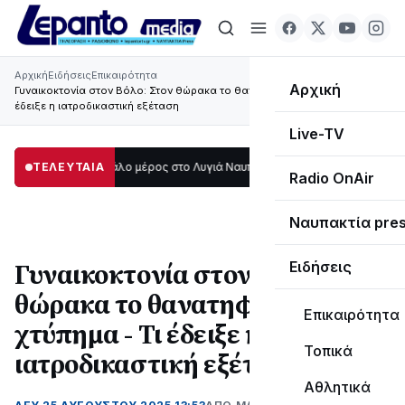
Αρχική
Ειδήσεις
Επικαιρότητα
Αρχική
Γυναικοκτονία στον Βόλο: Στον θώρακα το θανατηφόρο χτύπημα - Τι
έδειξε η ιατροδικαστική εξέταση
Live-TV
ο σκοτάδι μεγάλο μέρος στο Λυγιά Ναυπάκτου
ΤΕΛΕΥΤΑΙΑ
12:08
Σε τροχιά υλοποίησης 
Radio OnAir
Ναυπακτία pre
Γυναικοκτονία στον Βόλο: Στον
Ειδήσεις
θώρακα το θανατηφόρο
Επικαιρότητα
χτύπημα - Τι έδειξε η
Τοπικά
ιατροδικαστική εξέταση
Αθλητικά