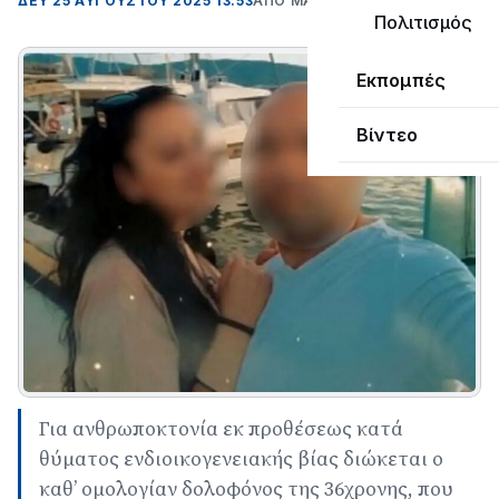
ΔΕΥ 25 ΑΥΓΟΎΣΤΟΥ 2025 13:53
ΑΠΌ ΜΑΝΤΩ ΚΑΠΕΝΤΖΩΝΗ
Πολιτισμός
Εκπομπές
Βίντεο
Για ανθρωποκτονία εκ προθέσεως κατά
θύματος ενδιοικογενειακής βίας διώκεται ο
καθ’ ομολογίαν δολοφόνος της 36χρονης, που