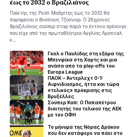
έως το 2032 ο Βραζιλιάνος
Παίκτης της Ρεάλ Μαδρίτης έως το 2032 θα
παραμείνει ο Βινίσιους Τζούνιορ. Ο 26χρονος
Βραζιλιάνος σούπερ σταρ παρά το έντονο πρέσινγκ
που είχε από την πρωταθλήτρια Αγγλίας Άρσεναλ
κ…
Γκολ ο Παυλίδης στη εξάρα της
Μπενφίκα στη Χαρτς και μια
ανάσα από τα play-offs του
Europa League
ΠΑΟΚ – Άντερλεχτ 0-1:
Αιφνιδιασμός, ήττα και τώρα
«τελικός» πρόκρισης στις
Βρυξέλλες
Σούπερ Καπ: Ο Παπαπέτρου
διαιτητής του τελικού της ΑΕΚ
με τον ΟΦΗ
Το μήνυμα της Νόρας Δράκου
που δεν κατάφερε να πάει στο