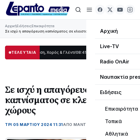
Αρχική
Ειδήσεις
Επικαιρότητα
Αρχική
Σε ισχύ η απαγόρευση καπνίσματος σε κλειστούς χώρους
Live-TV
ίδας: Παράδοση, Χορός & Γλέντι!
ΤΕΛΕΥΤΑΙΑ
08:41
ΤΟ ΠΑΡΤΥ ΣΥΝΕΧΙΖΕΤΑΙ…
19:47
Στ
Radio OnAir
Ναυπακτία pre
Σε ισχύ η απαγόρευση
Ειδήσεις
καπνίσματος σε κλειστούς
χώρους
Επικαιρότητα
Τοπικά
ΤΡΊ 05 ΜΑΡΤΊΟΥ 2024 11:31
ΑΠΌ ΜΑΝΤΩ ΚΑΠΕΝΤΖΩΝΗ
Αθλητικά