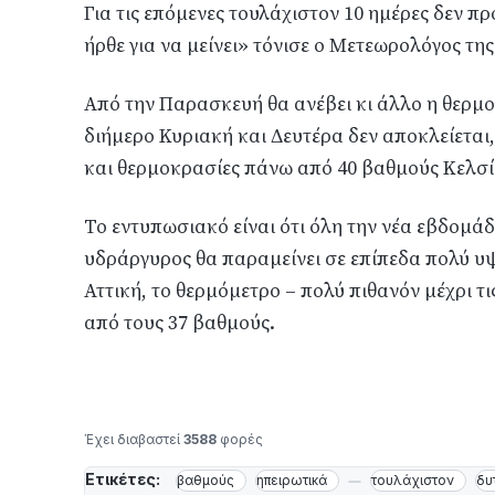
Για τις επόμενες τουλάχιστον 10 ημέρες δεν π
ήρθε για να μείνει» τόνισε ο Μετεωρολόγος τ
Από την Παρασκευή θα ανέβει κι άλλο η θερμο
διήμερο Κυριακή και Δευτέρα δεν αποκλείεται
και θερμοκρασίες πάνω από 40 βαθμούς Κελσί
Το εντυπωσιακό είναι ότι όλη την νέα εβδομάδ
υδράργυρος θα παραμείνει σε επίπεδα πολύ υ
Αττική, το θερμόμετρο – πολύ πιθανόν μέχρι τι
από τους 37 βαθμούς.
Έχει διαβαστεί
3588
φορές
Ετικέτες:
βαθμούς
ηπειρωτικά
τουλάχιστον
δυ