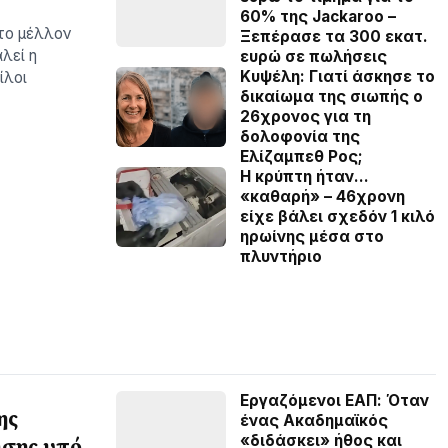
60% της Jackaroo –
το μέλλον
Ξεπέρασε τα 300 εκατ.
λεί η
ευρώ σε πωλήσεις
Κυψέλη: Γιατί άσκησε το
ίλοι
δικαίωμα της σιωπής ο
26χρονος για τη
δολοφονία της
Ελίζαμπεθ Ρος;
Η κρύπτη ήταν…
«καθαρή» – 46χρονη
είχε βάλει σχεδόν 1 κιλό
ηρωίνης μέσα στο
πλυντήριο
Εργαζόμενοι ΕΑΠ: Όταν
ης
ένας Ακαδημαϊκός
«διδάσκει» ήθος και
ησης υπό