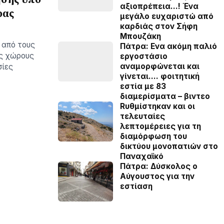
αξιοπρέπεια…! Ένα
ρας
μεγάλο ευχαριστώ από
καρδιάς στον Σήφη
Μπουζάκη
 από τους
Πάτρα: Ενα ακόμη παλιό
ύς χώρους
εργοστάσιο
αναμορφώνεται και
σίες
γίνεται…. φοιτητική
εστία με 83
διαμερίσματα – βιντεο
Rυθμίστηκαν και οι
τελευταίες
λεπτομέρειες για τη
διαμόρφωση του
δικτύου μονοπατιών στο
Παναχαϊκό
Πάτρα: Δύσκολος ο
Αύγουστος για την
εστίαση