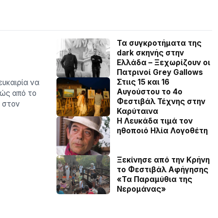
Τα συγκροτήματα της
dark σκηνής στην
Ελλάδα – Ξεχωρίζουν οι
Πατρινοί Grey Gallows
Στιις 15 και 16
ευκαιρία να
Αυγούστου το 4ο
θώς από το
Φεστιβάλ Τέχνης στην
ι στον
Καρύταινα
Η Λευκάδα τιμά τον
ηθοποιό Ηλία Λογοθέτη
Ξεκίνησε από την Κρήνη
το Φεστιβάλ Αφήγησης
«Τα Παραμύθια της
Νερομάνας»