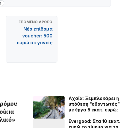
ή
ΕΠΌΜΕΝΟ ΆΡΘΡΟ
Νέο επίδομα
voucher: 500
ευρώ σε γονείς
Aχαϊα: Ξεμπλοκάρει η
δρόμου
υπόθεση “οδοντωτός”
με έργα 5 εκατ. ευρώ;
οίκια
λικό»
Evergood: Στα 10 εκατ.
ευρώ το τίμημα για το