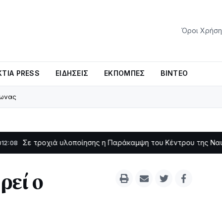
Όροι Χρήση
ΤΊΑ PRESS
ΕΙΔΉΣΕΙΣ
ΕΚΠΟΜΠΈΣ
ΒΊΝΤΕΟ
σωνας
οχιά υλοποίησης η Παράκαμψη του Κέντρου της Ναυπάκτου
11:11
ρεί ο