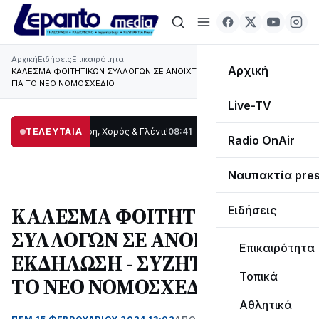
Αρχική
Ειδήσεις
Επικαιρότητα
Αρχική
ΚΑΛΕΣΜΑ ΦΟΙΤΗΤΙΚΩΝ ΣΥΛΛΟΓΩΝ ΣΕ ΑΝΟΙΧΤΗ ΕΚΔΗΛΩΣΗ - ΣΥΖΗΤΗΣΗ
ΓΙΑ ΤΟ ΝΕΟ ΝΟΜΟΣΧΕΔΙΟ
Live-TV
δας: Παράδοση, Χορός & Γλέντι!
ΤΕΛΕΥΤΑΙΑ
08:41
ΤΟ ΠΑΡΤΥ ΣΥΝΕΧΙΖΕΤΑΙ…
19:47
Στο 
Radio OnAir
Ναυπακτία pre
ΚΑΛΕΣΜΑ ΦΟΙΤΗΤΙΚΩΝ
Ειδήσεις
ΣΥΛΛΟΓΩΝ ΣΕ ΑΝΟΙΧΤΗ
Επικαιρότητα
ΕΚΔΗΛΩΣΗ - ΣΥΖΗΤΗΣΗ ΓΙΑ
Τοπικά
ΤΟ ΝΕΟ ΝΟΜΟΣΧΕΔΙΟ
Αθλητικά