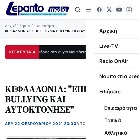
Αρχική
Ειδήσεις
Επικαιρότητα
Αρχική
ΚΕΦΑΛΛΟΝΙΑ: "ΕΠΕΣΕ ΘΥΜΑ BULLYING ΚΑΙ ΑΥΤΟΚΤΟΝΗΣΕ"
Live-TV
οτάδι μεγάλο μέρος στο Λυγιά Ναυπάκτου
ΤΕΛΕΥΤΑΙΑ
12:08
Σε τροχιά υλοποίησης η Π
Radio OnAir
Ναυπακτία pre
ΚΕΦΑΛΛΟΝΙΑ: "ΕΠΕΣΕ ΘΥΜΑ
Ειδήσεις
BULLYING ΚΑΙ
ΑΥΤΟΚΤΟΝΗΣΕ"
Επικαιρότητα
Τοπικά
ΔΕΥ 22 ΦΕΒΡΟΥΑΡΊΟΥ 2021 23:00
ΑΠΌ LEPANTO RTV
Αθλητικά