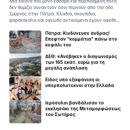
Μια εικόνα που μόνο καθαρή και περιποιημένη πόλη
δεν θυμίζει συναντούν όσοι περνούν από την οδό
Σμύρνης στην Πάτρα. Κλαδιά, σκουπίδια,
ψαροκόκαλα και ογκώδη αντικείμενα έχουν αφεθε…
Πάτρα: Κινδύνευσε άνδρας!
Επεφταν “κομμάτια” πάνω στο
κεφάλι του
ΔΕΘ: «Ανέβηκε» ο διαγωνισμός
των 165 εκατ. ευρώ για τη
μεγάλη ανάπλαση
Είδος υπό εξαφάνιση οι
υπερπολύτεκνοι στην Ελλάδα
Ιερόσυλοι βανδάλισαν το
εκκλησάκι της Μεταμορφώσεως
του Σωτήρος