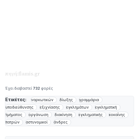
πηγή:flamis.gr
Έχει διαβαστεί
732
φορές
Ετικέτες:
ναρκωτικών
δίωξης
γραμμάρια
υποδιεύθυνσης
εξιχνίασης
εγκλημάτων
εγκληματική
τμήματος
οργάνωση
διακίνηση
εγκληματικής
κοκαΐνης
πατρών
αστυνομικοί
άνδρες