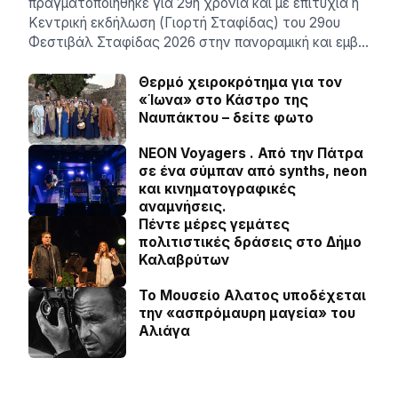
πραγματοποιήθηκε για 29η χρονιά και με επιτυχία η
Κεντρική εκδήλωση (Γιορτή Σταφίδας) του 29ου
Φεστιβάλ Σταφίδας 2026 στην πανοραμική και εμβ…
Θερμό χειροκρότημα για τον
«Ίωνα» στο Κάστρο της
Ναυπάκτου – δείτε φωτο
NEON Voyagers . Από την Πάτρα
σε ένα σύμπαν από synths, neon
και κινηματογραφικές
αναμνήσεις.
Πέντε μέρες γεμάτες
πολιτιστικές δράσεις στο Δήμο
Καλαβρύτων
Το Μουσείο Αλατος υποδέχεται
την «ασπρόμαυρη μαγεία» του
Αλιάγα