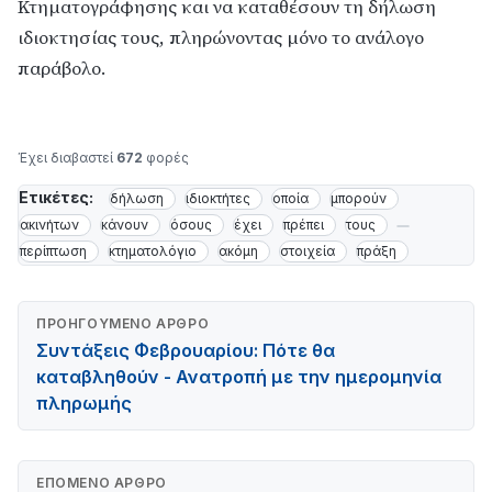
Κτηματογράφησης και να καταθέσουν τη δήλωση
ιδιοκτησίας τους, πληρώνοντας μόνο το ανάλογο
παράβολο.
Έχει διαβαστεί
672
φορές
Ετικέτες:
δήλωση
ιδιοκτήτες
οποία
μπορούν
ακινήτων
κάνουν
όσους
έχει
πρέπει
τους
περίπτωση
κτηματολόγιο
ακόμη
στοιχεία
πράξη
ΠΡΟΗΓΟΎΜΕΝΟ ΆΡΘΡΟ
Συντάξεις Φεβρουαρίου: Πότε θα
καταβληθούν - Ανατροπή με την ημερομηνία
πληρωμής
ΕΠΌΜΕΝΟ ΆΡΘΡΟ