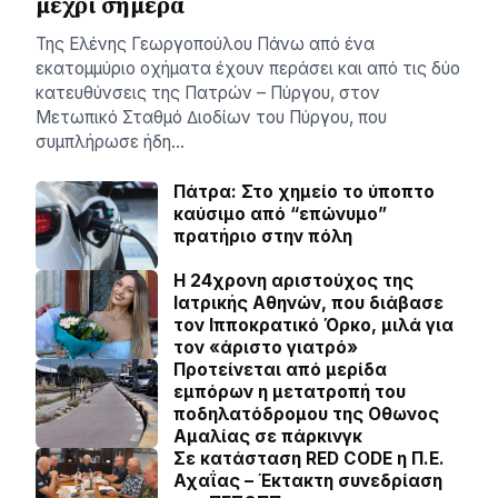
μέχρι σήμερα
Της Ελένης Γεωργοπούλου Πάνω από ένα
εκατοµµύριο οχήµατα έχουν περάσει και από τις δύο
κατευθύνσεις της Πατρών – Πύργου, στον
Μετωπικό Σταθµό ∆ιοδίων του Πύργου, που
συµπλήρωσε ήδη…
Πάτρα: Στο χημείο το ύποπτο
καύσιμο από “επώνυμο”
πρατήριο στην πόλη
Η 24χρονη αριστούχος της
Ιατρικής Αθηνών, που διάβασε
τον Ιπποκρατικό Όρκο, μιλά για
τον «άριστο γιατρό»
Προτείνεται από μερίδα
εμπόρων η μετατροπή του
ποδηλατόδρομου της Οθωνος
Αμαλίας σε πάρκινγκ
Σε κατάσταση RED CODE η Π.Ε.
Αχαΐας – Έκτακτη συνεδρίαση