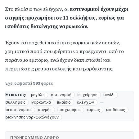
Στο πλαίσιο των ελέγχων, οι
αστυνομικοί έχουν μέχρι
στιγμής προχωρήσει σε 11 συλλήψεις, κυρίως για
υποθέσεις διακίνησης
ναρκωικών.
Έχουν κατασχεθεί ποσότητες ναρκωτικών ουσιών,
χρηματικά ποσά που φέρεται να προέρχονται από το
παράνομο εμπόριο, ενώ έχουν διαπιστωθεί και
περιπτώσεις ρευματοκλοπής και ηχορύπανσης.
Έχει διαβαστεί
993
φορές
Ετικέτες:
μεγάλη
αστυνομική
επιχείρηση
μενίδι
συλλήψεις
ναρκωτικά
πλαίσιο
ελέγχων
οι αστυνομικοί
στιγμής
προχωρήσει
κυρίως
υποθέσεις
διακίνησης ναρκωικώνέχουν
ΠΡΟΗΓΟΎΜΕΝΟ ΆΡΘΡΟ