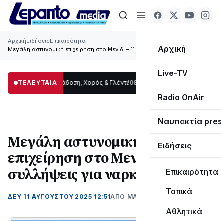
Αρχική
Ειδήσεις
Επικαιρότητα
Αρχική
Μεγάλη αστυνομική επιχείρηση στο Μενίδι – 11 συλλήψεις για ναρκωτικά
Live-TV
Δωρίδας: Παράδοση, Χορός & Γλέντι!
ΤΕΛΕΥΤΑΙΑ
08:41
ΤΟ ΠΑΡΤΥ ΣΥΝΕΧΙΖΕΤΑΙ…
19:47
Radio OnAir
Ναυπακτία pre
Μεγάλη αστυνομική
Ειδήσεις
επιχείρηση στο Μενίδι – 11
συλλήψεις για ναρκωτικά
Επικαιρότητα
Τοπικά
ΔΕΥ 11 ΑΥΓΟΎΣΤΟΥ 2025 12:51
ΑΠΌ ΜΑΝΤΩ ΚΑΠΕΝΤΖΩΝΗ
Αθλητικά