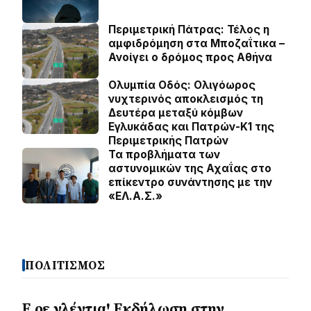
Περιμετρική Πάτρας: Τέλος η
αμφιδρόμηση στα Μποζαΐτικα –
Ανοίγει ο δρόμος προς Αθήνα
Ολυμπία Οδός: Ολιγόωρος
νυχτερινός αποκλεισμός τη
Δευτέρα μεταξύ κόμβων
Εγλυκάδας και Πατρών-Κ1 της
Περιμετρικής Πατρών
Τα προβλήματα των
αστυνομικών της Αχαΐας στο
επίκεντρο συνάντησης με την
«ΕΛ.Α.Σ.»
ΠΟΛΙΤΙΣΜΟΣ
Ε ρε γλέντια! Εκδήλωση στην