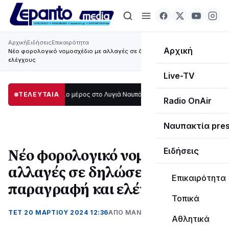
Αρχική
Ειδήσεις
Επικαιρότητα
Αρχική
Νέο φορολογικό νομοσχέδιο με αλλαγές σε δηλώσεις, παραγραφή και
ελέγχους
Live-TV
οτάδι μεγάλο μέρος στο Λυγιά Ναυπάκτου
ΤΕΛΕΥΤΑΙΑ
12:08
Σε τροχιά υλοποίησης η Πα
Radio OnAir
Ναυπακτία pre
Νέο φορολογικό νομοσχέδιο με
Ειδήσεις
αλλαγές σε δηλώσεις,
Επικαιρότητα
παραγραφή και ελέγχους
Τοπικά
ΤΕΤ 20 ΜΑΡΤΊΟΥ 2024 12:36
ΑΠΌ ΜΑΝΤΩ ΚΑΠΕΝΤΖΩΝΗ
Αθλητικά