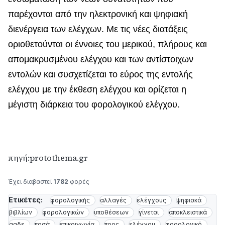
παρέχονται από την ηλεκτρονική και ψηφιακή
διενέργεια των ελέγχων. Με τις νέες διατάξεις
οριοθετούνται οι έννοιες του μερικού, πλήρους και
απομακρυσμένου ελέγχου και των αντίστοιχων
εντολών και συσχετίζεται το εύρος της εντολής
ελέγχου με την έκθεση ελέγχου και ορίζεται η
μέγιστη διάρκεια του φορολογικού ελέγχου.
πηγή:protothema.gr
Έχει διαβαστεί
1782
φορές
Ετικέτες:
φορολογικής
αλλαγές
ελέγχους
ψηφιακά
βιβλίων
φορολογικών
υποθέσεων
γίνεται
αποκλειστικά
ααδε
ποσά
επικοινωνία
προς
ελέγχου
φορολογικό