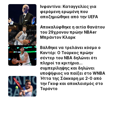
Ινφαντίνο: Καταγγελίες για
φερόμενη ερωμένη που
αποζημιώθηκε από την UEFA
Αποκαλύφθηκε η αιτία θανάτου
του 29χρονου πρώην NBAer
Μπράντον Κλαρκ
Βάλθηκε να τρελάνει κόσμο ο
Καντέρ: Ο Τούρκος πρώην
σέντερ του NBA δηλώνει ότι
πληροί τα κριτήρια…
συμπερίληψης και δηλώνει
υποψήφιος να παίξει στο WNBA
Ήττα της Σάκκαρη με 2-0 από
την Γκοφ και αποκλεισμός στο
Τορόντο