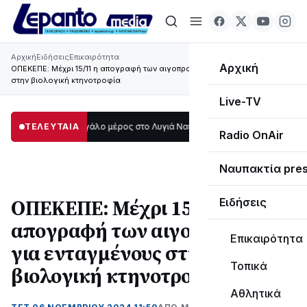
Αρχική
Ειδήσεις
Επικαιρότητα
Αρχική
ΟΠΕΚΕΠΕ: Μέχρι 15/11 η απογραφή των αιγοπροβάτων για ενταγμένους
στην βιολογική κτηνοτροφία
Live-TV
 σκοτάδι μεγάλο μέρος στο Λυγιά Ναυπάκτου
ΤΕΛΕΥΤΑΙΑ
12:08
Σε τροχιά υλοποίησης 
Radio OnAir
Ναυπακτία pre
ΟΠΕΚΕΠΕ: Μέχρι 15/11 η
Ειδήσεις
απογραφή των αιγοπροβάτων
Επικαιρότητα
για ενταγμένους στην
Τοπικά
βιολογική κτηνοτροφία
Αθλητικά