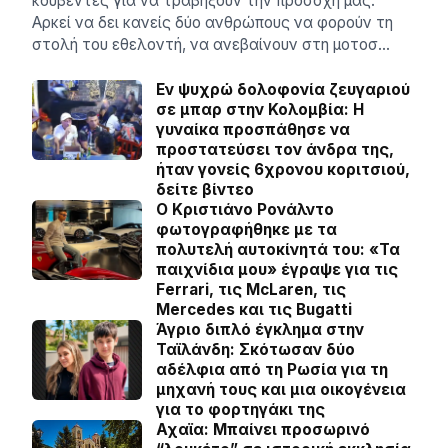
κουβέντες για να τραβήξουν την προσοχή μας.
Αρκεί να δει κανείς δύο ανθρώπους να φορούν τη
στολή του εθελοντή, να ανεβαίνουν στη μοτοσ…
Εν ψυχρώ δολοφονία ζευγαριού
σε μπαρ στην Κολομβία: Η
γυναίκα προσπάθησε να
προστατεύσει τον άνδρα της,
ήταν γονείς 6χρονου κοριτσιού,
δείτε βίντεο
Ο Κριστιάνο Ρονάλντο
φωτογραφήθηκε με τα
πολυτελή αυτοκίνητά του: «Τα
παιχνίδια μου» έγραψε για τις
Ferrari, τις McLaren, τις
Mercedes και τις Bugatti
Άγριο διπλό έγκλημα στην
Ταϊλάνδη: Σκότωσαν δύο
αδέλφια από τη Ρωσία για τη
μηχανή τους και μια οικογένεια
για το φορτηγάκι της
Αχαϊα: Μπαίνει προσωρινό