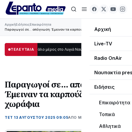
Αρχική
Ειδήσεις
Επικαιρότητα
Αρχική
Παραγωγοί σε… απόγνωση: Έμειναν τα καρπούζια στα χωράφια
Live-TV
 σκοτάδι μεγάλο μέρος στο Λυγιά Ναυπάκτου
ΤΕΛΕΥΤΑΙΑ
12:08
Σε τροχιά υλοποίησης 
Radio OnAir
Ναυπακτία pre
Παραγωγοί σε… απόγνωση:
Ειδήσεις
Έμειναν τα καρπούζια στα
χωράφια
Επικαιρότητα
Τοπικά
ΤΕΤ 13 ΑΥΓΟΎΣΤΟΥ 2025 09:05
ΑΠΌ ΜΑΝΤΩ ΚΑΠΕΝΤΖΩΝΗ
Αθλητικά