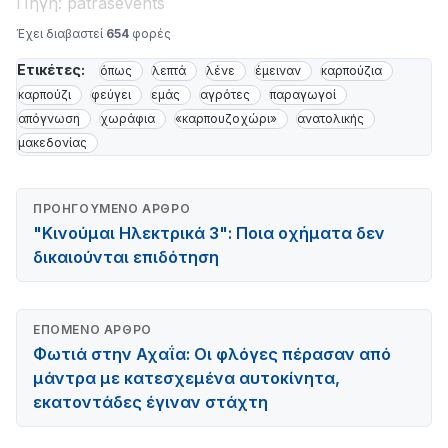
Πηγή: patrasevents
Έχει διαβαστεί
654
φορές
Ετικέτες:
όπως
λεπτά
λένε
έμειναν
καρπούζια
καρπούζι
φεύγει
εμάς
αγρότες
παραγωγοί
απόγνωση
χωράφια
«καρπουζοχώρι»
ανατολικής
μακεδονίας
ΠΡΟΗΓΟΎΜΕΝΟ ΆΡΘΡΟ
"Κινούμαι Ηλεκτρικά 3": Ποια οχήματα δεν
δικαιούνται επιδότηση
ΕΠΌΜΕΝΟ ΆΡΘΡΟ
Φωτιά στην Αχαΐα: Οι φλόγες πέρασαν από
μάντρα με κατεσχεμένα αυτοκίνητα,
εκατοντάδες έγιναν στάχτη