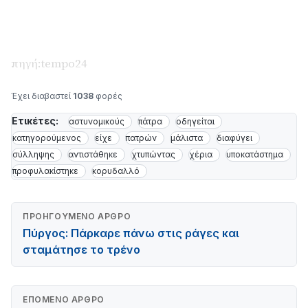
πηγή:tempo24
Έχει διαβαστεί
1038
φορές
Ετικέτες:
αστυνομικούς
πάτρα
οδηγείται
κατηγορούμενος
είχε
πατρών
μάλιστα
διαφύγει
σύλληψης
αντιστάθηκε
χτυπώντας
χέρια
υποκατάστημα
προφυλακίστηκε
κορυδαλλό
ΠΡΟΗΓΟΎΜΕΝΟ ΆΡΘΡΟ
Πύργος: Πάρκαρε πάνω στις ράγες και
σταμάτησε το τρένο
ΕΠΌΜΕΝΟ ΆΡΘΡΟ