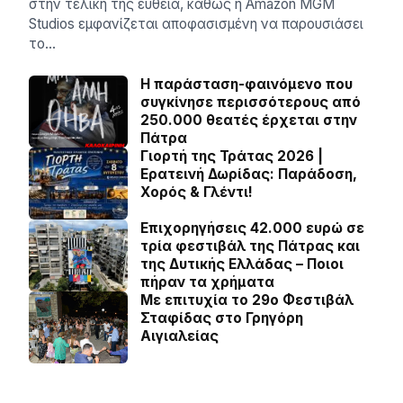
στην τελική της ευθεία, καθώς η Amazon MGM
Studios εμφανίζεται αποφασισμένη να παρουσιάσει
το…
Η παράσταση-φαινόμενο που
συγκίνησε περισσότερους από
250.000 θεατές έρχεται στην
Πάτρα
Γιορτή της Τράτας 2026 |
Ερατεινή Δωρίδας: Παράδοση,
Χορός & Γλέντι!
Επιχορηγήσεις 42.000 ευρώ σε
τρία φεστιβάλ της Πάτρας και
της Δυτικής Ελλάδας – Ποιοι
πήραν τα χρήματα
Με επιτυχία το 29ο Φεστιβάλ
Σταφίδας στο Γρηγόρη
Aιγιαλείας