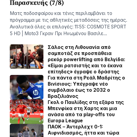
Παρασκευής (7/8)
Ματς ποδοσφαίρου και τένις περιλαμβάνει το
πρόγραμμα με τις αθλητικές μεταδόσεις της ημέρας.
Αναλυτικά όλες οι επιλογές: 11:55: COSMOTE SPORT
5 HD | Moto3 Γκραν Πρι Ηνωμένου Βασιλε…
Σάλος στη Λιθουανία από
σαμποτάζ σε προσπάθεια
ρεκόρ powerlifting από Βελγίδα:
«Είμαι ρατσιστής και το έκανα
επίτηδες» έγραψε ο δράστης
Για πάντα στη Ρεάλ Μαδρίτης ο
Βινίσιους: Yπέγραψε νέο
συμβόλαιο έως το 2032 ο
Βραζιλιάνος
Γκολ ο Παυλίδης στη εξάρα της
Μπενφίκα στη Χαρτς και μια
ανάσα από τα play-offs του
Europa League
ΠΑΟΚ – Άντερλεχτ 0-1:
Αιφνιδιασμός, ήττα και τώρα