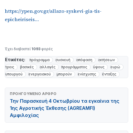
https://ypen.gov.gr/allazo-syskevi-gia-tis-
epicheiriseis…
Έχει διαβαστεί
1093
φορές
Ετικέτες:
πρόγραμμα
συσκευή
απόφαση
αιτήσεων
τρεις
βασικές
αλλαγές
προγράμματος
ύψους
ευρώ
υπουργού
ενεργειακού
μπορούν
ενίσχυσης
ένταξης
ΠΡΟΗΓΟΎΜΕΝΟ ΆΡΘΡΟ
Την Παρασκευή 4 Οκτωβρίου τα εγκαίνια της
1ης Αγροτικής Έκθεσης (AGREAMFI)
Αμφιλοχίας