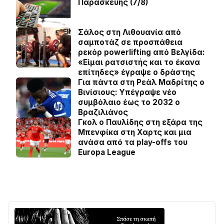
Παρασκευής (7/8)
Σάλος στη Λιθουανία από
σαμποτάζ σε προσπάθεια
ρεκόρ powerlifting από Βελγίδα:
«Είμαι ρατσιστής και το έκανα
επίτηδες» έγραψε ο δράστης
Για πάντα στη Ρεάλ Μαδρίτης ο
Βινίσιους: Yπέγραψε νέο
συμβόλαιο έως το 2032 ο
Βραζιλιάνος
Γκολ ο Παυλίδης στη εξάρα της
Μπενφίκα στη Χαρτς και μια
ανάσα από τα play-offs του
Europa League