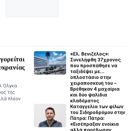
«Ελ. Βενιζέλος»:
ηγορείται
Συνελήφθη 37χρονος
που προσπάθησε να
υκρανίας
ταξιδέψει με…
οπλοστάσιο στην
χειραποσκευή του –
ΠΑ Όλγκα
Βρέθηκαν 4 μαχαίρια
ρος της
και δύο ψαλίδια
λλά πλέον
κλαδέματος
Καταγγελία των φίλων
του Σιδηροδρόμου στην
Πάτρα: Πάτρα:
«Εισέπραξαν ενοίκια
αλλά παρέδωσαν