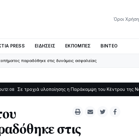
Όροι Χρήση
ΤΊΑ PRESS
ΕΙΔΉΣΕΙΣ
ΕΚΠΟΜΠΈΣ
ΒΊΝΤΕΟ
ικοπήματος παραδόθηκε στις δυνάμεις ασφαλείας
ε τροχιά υλοποίησης η Παράκαμψη του Κέντρου της Ναυπάκτο
του
ραδόθηκε στις