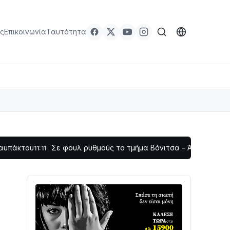
ς
Επικοινωνία
Ταυτότητα
υ
Σε φουλ ρυθμούς το τμήμα Βόνιτσα – Άγιος Νικόλαος | Αυ
11:11