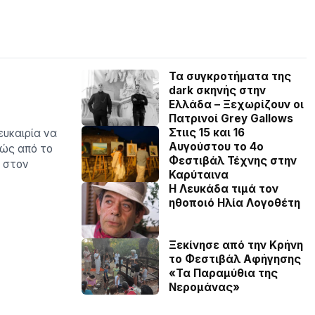
Τα συγκροτήματα της
dark σκηνής στην
Ελλάδα – Ξεχωρίζουν οι
Πατρινοί Grey Gallows
Στιις 15 και 16
ευκαιρία να
Αυγούστου το 4ο
θώς από το
Φεστιβάλ Τέχνης στην
ι στον
Καρύταινα
Η Λευκάδα τιμά τον
ηθοποιό Ηλία Λογοθέτη
Ξεκίνησε από την Κρήνη
το Φεστιβάλ Αφήγησης
«Τα Παραμύθια της
Νερομάνας»