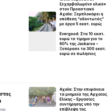
ξεχαρβαλωμένο υλικό»
στον Προαστιακό
Aχαϊα: Ξεμπλοκάρει η
υπόθεση “οδοντωτός”
με έργα 5 εκατ. ευρώ;
Evergood: Στα 10 εκατ.
ευρώ το τίμημα για το
60% της Jackaroo –
Ξεπέρασε τα 300 εκατ.
ευρώ σε πωλήσεις
Αχαϊα: Στην επιφάνεια
ίστας
τα μνημεία της Αρχαίας
Ελίκης – Εργασίες
α
συντήρησης υπό την
επίβλεψη της
νου