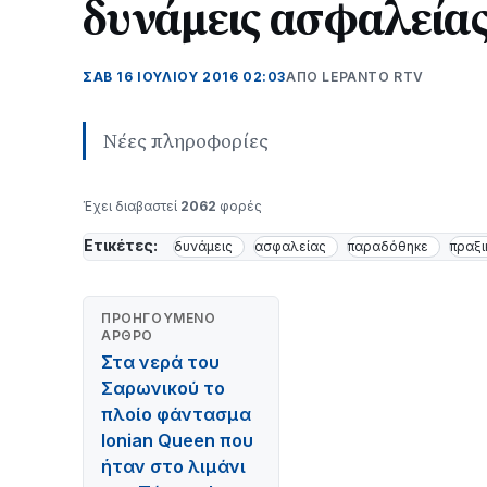
δυνάμεις ασφαλεία
ΣΑΒ 16 ΙΟΥΛΊΟΥ 2016 02:03
ΑΠΌ LEPANTO RTV
Νέες πληροφορίες
Έχει διαβαστεί
2062
φορές
Ετικέτες:
δυνάμεις
ασφαλείας
παραδόθηκε
πραξι
ΠΡΟΗΓΟΎΜΕΝΟ
ΆΡΘΡΟ
Στα νερά του
Σαρωνικού το
πλοίο φάντασμα
Ionian Queen που
ήταν στο λιμάνι