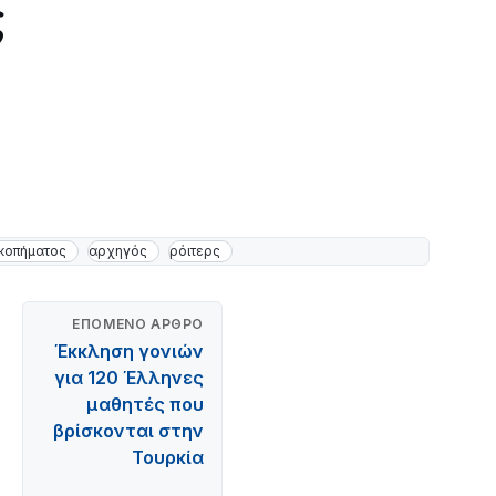
ς
κοπήματος
αρχηγός
ρόιτερς
ΕΠΌΜΕΝΟ ΆΡΘΡΟ
Έκκληση γονιών
για 120 Έλληνες
μαθητές που
βρίσκονται στην
Τουρκία