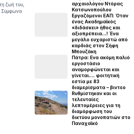
αρχαιολόγου Ντόρας
τη ζωή του,
Κατσωνοπούλου
υ. Σύμφωνα
Εργαζόμενοι ΕΑΠ: Όταν
ένας Ακαδημαϊκός
«διδάσκει» ήθος και
αξιοπρέπεια…! Ένα
μεγάλο ευχαριστώ από
καρδιάς στον Σήφη
Μπουζάκη
Πάτρα: Ενα ακόμη παλιό
εργοστάσιο
αναμορφώνεται και
γίνεται…. φοιτητική
εστία με 83
διαμερίσματα – βιντεο
Rυθμίστηκαν και οι
τελευταίες
λεπτομέρειες για τη
διαμόρφωση του
δικτύου μονοπατιών στο
Παναχαϊκό